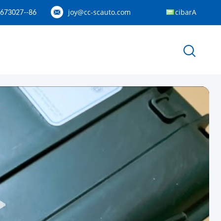
joy@cc-scauto.com
Arabic
86--15012673027