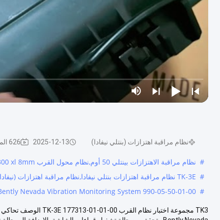
نظام مراقبة اهتزازات (بنتلي نيفادا)
2025-12-13
626 المشاهدات
#
نظام مراقبة الاهتزازات بينتلي 50 أوم,نظام محول القرب ODM 3300 xl 8mm,نظام مراقبة الاهتزازات من بنتلي نيفادا 990-05-50-01-00
#
TK-3E نظام مراقبة اهتزازات بنتلي نيفادا,نظام مراقبة اهتزازات (نيفادا),مجموعة اختبار نظام القرب 125 فاكس TK3
Bently Nevada Vibration Monitoring System 990-05-50-01-00
#
Bently Nevada. يتحقق من حالة تشغيل قراءات الشاشة بالإضافة إلى حالة نظا...