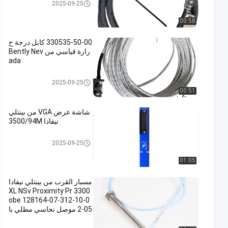
نظام مراقبة اهتزازات (بنتلي نيفاد
2025-09-25
ا)
00:58
330535-50-00 كابل درجة ح
رارة قياسي من Bently Nev
ada
نظام مراقبة اهتزازات (بنتلي نيفاد
2025-09-25
ا)
00:51
شاشة عرض VGA من بينتلي
نيفادا 3500/94M
نظام مراقبة اهتزازات (بنتلي نيفاد
2025-09-25
ا)
01:05
مسبار القرب من بينتلي نيفادا
3300 XL NSv Proximity Pr
obe 128164-07-312-10-0
2-05 موصل نحاسي مطلي با
لذهب