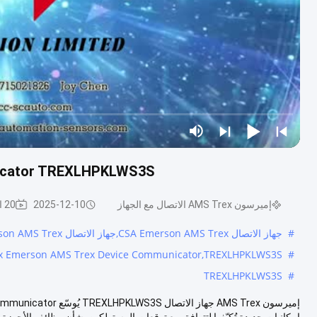
nicator TREXLHPKLWS3S
إميرسون AMS Trex الاتصال مع الجهاز
2025-12-10
20 المشاهدات
#
جهاز الاتصال CSA Emerson AMS Trex,جهاز الاتصال IECEx Emerson AMS Trex,تريكسلHPKLWS3S
Ex Emerson AMS Trex Device Communicator,TREXLHPKLWS3S
#
TREXLHPKLWS3S
#
إمكانيات جديدة تُكيّفها لتتوافق مع توقعات المستهلكين بشأن وظائف الأجهزة ا