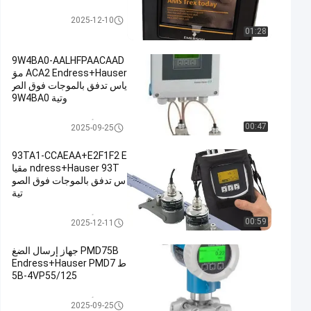
إميرسون AMS Trex الاتصال مع ال
2025-12-10
جهاز
01:28
9W4BA0-AALHFPAACAAD
ACA2 Endress+Hauser مق
ياس تدفق بالموجات فوق الص
وتية 9W4BA0
أدوات Endress Hauser
00:47
2025-09-25
93TA1-CCAEAA+E2F1F2 E
ndress+Hauser 93T مقيا
س تدفق بالموجات فوق الصو
تية
أدوات Endress Hauser
00:59
2025-12-11
PMD75B جهاز إرسال الضغ
ط Endress+Hauser PMD7
5B-4VP55/125
أدوات Endress Hauser
2025-09-25