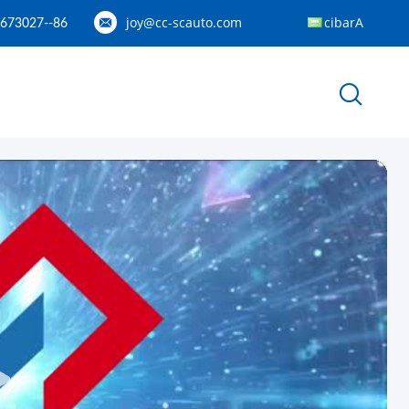
joy@cc-scauto.com
Arabic
86--15012673027