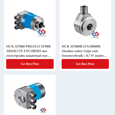
SICK ATM60-P4H13X13 ATM60
SICK AFM60B-S1AA004096
ABSOLUTE ENCODERS met
Absolute coders Grijze code
roestvrijstalen asmateriaal voor
Stroomverbruik ≤ 0,7 W zonder
industrieel gebruik
belasting
Get Best Price
Get Best Price