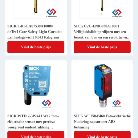
SICK C4C-EA07530A10000
SICK C2C-EN03030A10001
deTec4 Core Safety Light Curtains
Veiligheidslichtgordijnen met een
Eenheidsgewicht 0,843 Kilogram
bereik van 6 m en een resolutie van
30 mm
Vind de beste prijs
Vind de beste prijs
SICK WTF12-3P2441 W12 foto-
SICK WT150-P460 Foto-elektrische
elektrische sensor met precieze
Naderingssensor met ABS-
voorgrond onderdrukking
behuizing
15,6x48,5x42mm
Vind de beste prijs
Vind de beste prijs