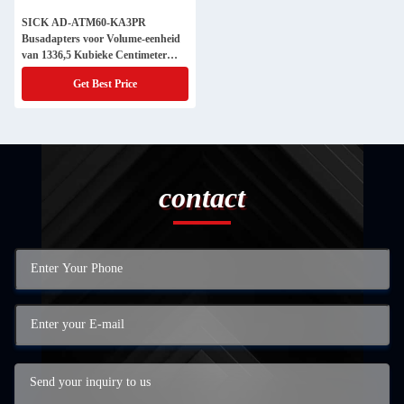
SICK AD-ATM60-KA3PR
Busadapters voor Volume-eenheid
van 1336,5 Kubieke Centimeter
cm3
Get Best Price
contact