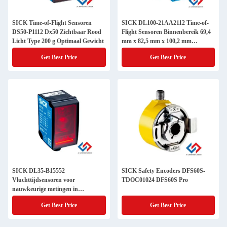
SICK Time-of-Flight Sensoren
SICK DL100-21AA2112 Time-of-
DS50-P1112 Dx50 Zichtbaar Rood
Flight Sensoren Binnenbereik 69,4
Licht Type 200 g Optimaal Gewicht
mm x 82,5 mm x 100,2 mm
Professionele Kwaliteit
Get Best Price
Get Best Price
SICK DL35-B15552
SICK Safety Encoders DFS60S-
Vluchttijdsensoren voor
TDOC01024 DFS60S Pro
nauwkeurige metingen in
industriële omgevingen
Get Best Price
Get Best Price