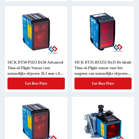
SICK DT50-P1113 Dx50 Advanced
SICK DT35-B15251 Dx35 De ideale
Time-of-Flight Sensor voor
Time-of-Flight sensor voor het
natuurlijke objecten 36.1 mm x 62.7
targeten van natuurlijke objecten
mm x 57.7 mm
0,1 mm resolutie
Get Best Price
Get Best Price