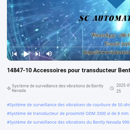
14847-10 Accessoires pour transducteur Ben
2025-0
Système de surveillance des vibrations de Bently
Nevada
25
#
Système de surveillance des vibrations de courbure de 50 o
#
Système de transducteur de proximité ODM 3300 xl de 8 mm
#
Système de surveillance des vibrations du Bently Nevada 990