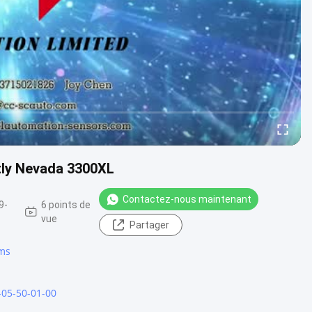
tly Nevada 3300XL
Contactez-nous maintenant
9-
6 points de
vue
Partager
hms
-05-50-01-00