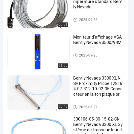
mpérature standard Bent
ly Nevada
Système de surveillance des vi
2025-09-25
brations de Bently Nevada
00:51
Moniteur d'affichage VGA
Bently Nevada 3500/94M
Système de surveillance des vi
2025-09-25
brations de Bently Nevada
01:05
Bently Nevada 3300 XL N
Sv Proximity Probe 12816
4-07-312-10-02-05 Conne
cteur en laiton plaqué or
Système de surveillance des vi
00:46
2025-05-27
brations de Bently Nevada
330106-05-30-15-02-CN
Bently Nevada 3300 XL Sy
stème de transducteur d