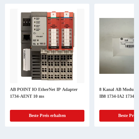
AB POINT IO EtherNet IP Adapter
8 Kanal AB Module 
1734-AENT 10 ms
IB8 1734-IA2 1734-I
Beste Preis erhalten
Beste Preis