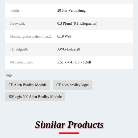
4Stifte:
20-Pin-Verbindung
5Gewicht:
0.3 Pfund (0,1 Kilogramm)
6Leistungsdissipation (max):
6.19 Watt
7Drahtgröße:
AWG-Lehre 20
8Abmessungen:
5.51 x 4.41 x 5.71 Zoll
Tags:
CE Allen Bradley Module
CE allen bradley logix
RSLogix 500 Allen Bradley Module
Similar Products