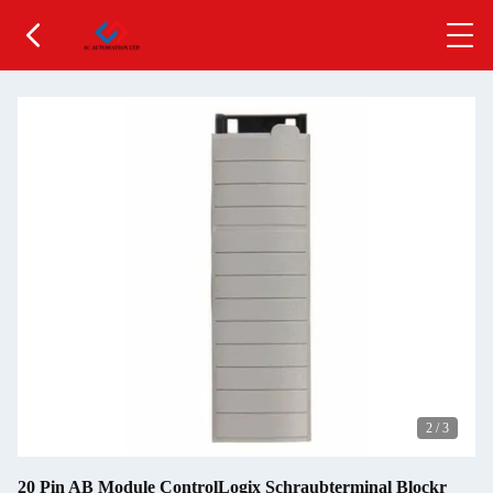
2
/
3
20 Pin AB Module ControlLogix Schraubterminal Blockr