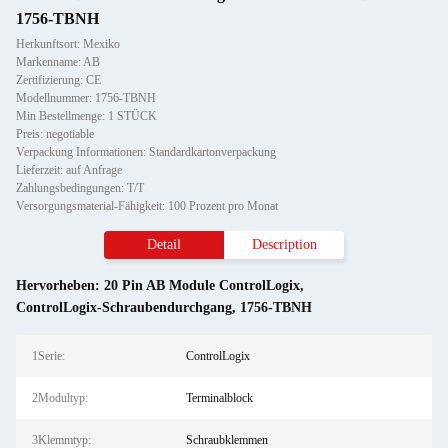
1756-TBNH
Herkunftsort: Mexiko
Markenname: AB
Zertifizierung: CE
Modellnummer: 1756-TBNH
Min Bestellmenge: 1 STÜCK
Preis: negotiable
Verpackung Informationen: Standardkartonverpackung
Lieferzeit: auf Anfrage
Zahlungsbedingungen: T/T
Versorgungsmaterial-Fähigkeit: 100 Prozent pro Monat
Detail
Description
Hervorheben:
20 Pin AB Module ControlLogix
,
ControlLogix-Schraubendurchgang
,
1756-TBNH
1Serie:
ControlLogix
2Modultyp:
Terminalblock
3Klemmtyp:
Schraubklemmen