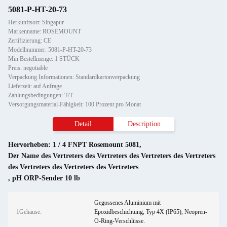
5081-P-HT-20-73
Herkunftsort: Singapur
Markenname: ROSEMOUNT
Zertifizierung: CE
Modellnummer: 5081-P-HT-20-73
Min Bestellmenge: 1 STÜCK
Preis: negotiable
Verpackung Informationen: Standardkartonverpackung
Lieferzeit: auf Anfrage
Zahlungsbedingungen: T/T
Versorgungsmaterial-Fähigkeit: 100 Prozent pro Monat
Detail
Description
Hervorheben:
1 / 4 FNPT Rosemount 5081
,
Der Name des Vertreters des Vertreters des Vertreters des Vertreters
des Vertreters des Vertreters des Vertreters
,
pH ORP-Sender 10 lb
Gegossenes Aluminium mit
1Gehäuse:
Epoxidbeschichtung, Typ 4X (IP65), Neopren-
O-Ring-Verschlüsse.