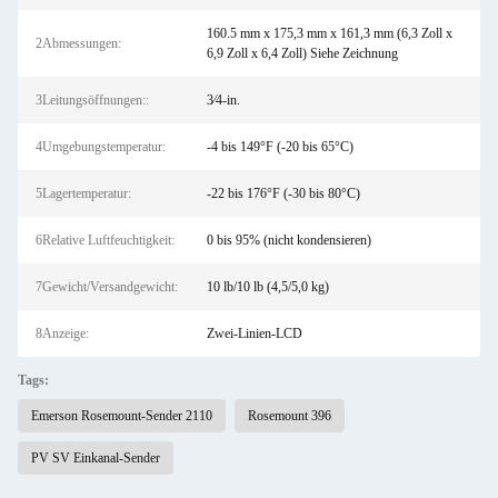
160.5 mm x 175,3 mm x 161,3 mm (6,3 Zoll x
2Abmessungen:
6,9 Zoll x 6,4 Zoll) Siehe Zeichnung
3Leitungsöffnungen::
3⁄4-in.
4Umgebungstemperatur:
-4 bis 149°F (-20 bis 65°C)
5Lagertemperatur:
-22 bis 176°F (-30 bis 80°C)
6Relative Luftfeuchtigkeit:
0 bis 95% (nicht kondensieren)
7Gewicht/Versandgewicht:
10 lb/10 lb (4,5/5,0 kg)
8Anzeige:
Zwei-Linien-LCD
Tags:
Emerson Rosemount-Sender 2110
Rosemount 396
PV SV Einkanal-Sender