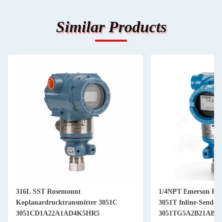
Similar Products
316L SST Rosemount
1/4NPT Emerson Ro
Koplanardrucktransmitter 3051C
3051T Inline-Sender
3051CD1A22A1AD4K5HR5
3051TG5A2B21AB4