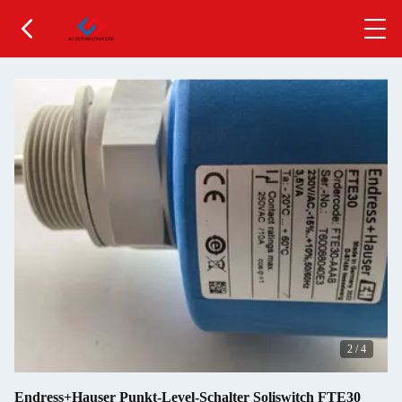
2
/
4
Endress+Hauser Punkt-Level-Schalter Soliswitch FTE30