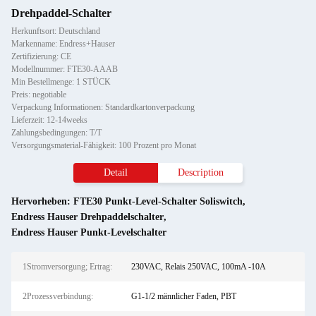
Drehpaddel-Schalter
Herkunftsort: Deutschland
Markenname: Endress+Hauser
Zertifizierung: CE
Modellnummer: FTE30-AAAB
Min Bestellmenge: 1 STÜCK
Preis: negotiable
Verpackung Informationen: Standardkartonverpackung
Lieferzeit: 12-14weeks
Zahlungsbedingungen: T/T
Versorgungsmaterial-Fähigkeit: 100 Prozent pro Monat
Detail
Description
Hervorheben:
FTE30 Punkt-Level-Schalter Soliswitch
,
Endress Hauser Drehpaddelschalter
,
Endress Hauser Punkt-Levelschalter
1Stromversorgung; Ertrag:
230VAC, Relais 250VAC, 100mA -10A
2Prozessverbindung:
G1-1/2 männlicher Faden, PBT