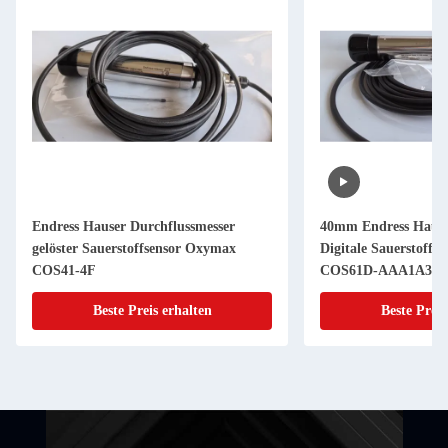
Endress Hauser Durchflussmesser
40mm Endress Hause
gelöster Sauerstoffsensor Oxymax
Digitale Sauerstoff
COS41-4F
COS61D-AAA1A3
Beste Preis erhalten
Beste Preis