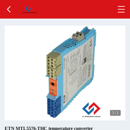
2
/
2
ETN MTL5576-THC temperature converter