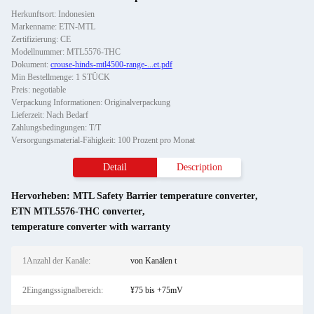
Herkunftsort: Indonesien
Markenname: ETN-MTL
Zertifizierung: CE
Modellnummer: MTL5576-THC
Dokument:
crouse-hinds-mtl4500-range-...et.pdf
Min Bestellmenge: 1 STÜCK
Preis: negotiable
Verpackung Informationen: Originalverpackung
Lieferzeit: Nach Bedarf
Zahlungsbedingungen: T/T
Versorgungsmaterial-Fähigkeit: 100 Prozent pro Monat
Detail
Description
Hervorheben:
MTL Safety Barrier temperature converter
,
ETN MTL5576-THC converter
,
temperature converter with warranty
1Anzahl der Kanäle:
von Kanälen t
2Eingangssignalbereich:
¥75 bis +75mV