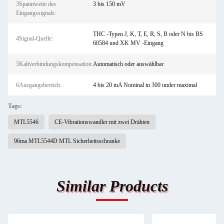
3Spannweite des
3 bis 150 mV
Eingangssignals:
THC -Typen J, K, T, E, R, S, B oder N bis BS
4Signal-Quelle:
60584 und XK MV -Eingang
5Kaltverbindungskompensation:
Automatisch oder auswählbar
6Ausgangsbereich:
4 bis 20 mA Nominal in 300 under maximal
Tags:
MTL5546
CE-Vibrationswandler mit zwei Drähten
96ma MTL5544D MTL Sicherheitsschranke
Similar Products