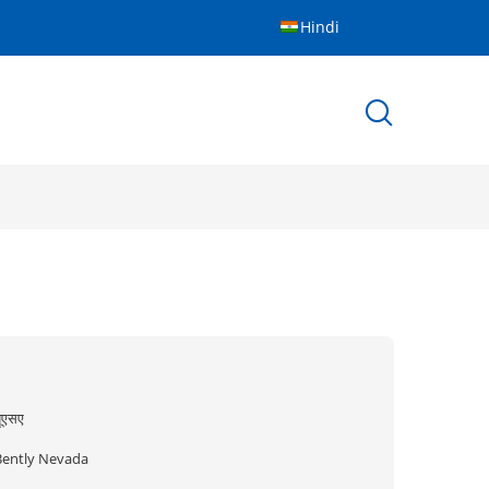
Hindi
ूएसए
Bently Nevada