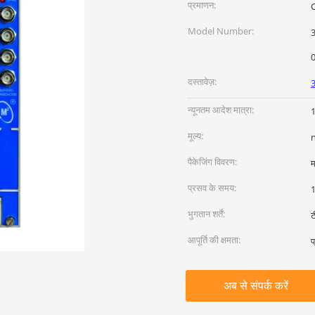
प्रमाणन:
Model Number:
350
दस्तावेज़:
न्यूनतम आदेश मात्रा:
1
मूल्य:
पैकेजिंग विवरण:
म
प्रसव के समय:
1
भुगतान शर्तें:
ट
आपूर्ति की क्षमता:
प
अब से संपर्क करें