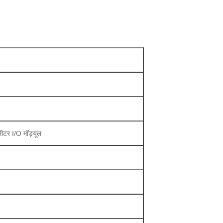
ीटर I/O मॉड्यूल