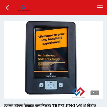
2
/
4
एएमएस ट्रेक्स डिवाइस कम्युनिकेटर TREXLHPKLWS1S विंडोज