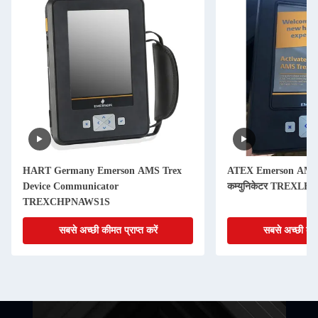
HART Germany Emerson AMS Trex
ATEX Emerson AMS 
Device Communicator
कम्युनिकेटर TREXL
TREXCHPNAWS1S
सबसे अच्छी कीमत प्राप्त करें
सबसे अच्छी कीमत