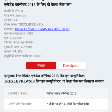
एम्बेडेड कॉम्पैक्ट 2013 के लिए दो केला जैक प्लग
उत्पत्ति के प्लेस: डे
ब्रांड नाम: Emerson
प्रमाणन: CE
मॉडल संख्या: TREXLHPKLWS1S
दस्तावेज़:
TREXLFPNAWS1S AMS Trex Devi...on.pdf
न्यूनतम आदेश मात्रा: 1पीसी
मूल्य: negotiable
पैकेजिंग विवरण: मूल पैकेजिंग
प्रसव के समय: 1-2 सप्ताह
भुगतान शर्तें: टी/टी
आपूर्ति की क्षमता: प्रति माह 100pcs
विस्तार
Description
प्रमुखता देना:
विंडोज एम्बेडेड कॉम्पैक्ट 2013 डिवाइस कम्युनिकेटर
,
TREXLHPKLWS1S डिवाइस कम्युनिकेटर
,
दो केला जैक प्लग डिवाइस संचारक
1ऑपरेटिंग सिस्टम:
विंडोज़ एंबेडेड कॉम्पैक्ट 2013
2मेमोरी आंतरिक फ्लैश:
2 जीबी नंद और 32 जीबी विस्तारित फ्लैश