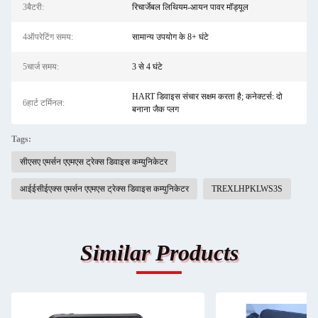
3बैटरी:
रिचार्जेबल लिथियम-आयन पावर मॉड्यूल
4ऑपरेटिंग समय:
सामान्य उपयोग के 8+ घंटे
5चार्ज समय:
3 से 4 घंटे
HART डिवाइस संचार सक्षम करता है; कनेक्टर्स: दो
6हार्ट टर्मिनल:
बनाना जैक प्लग
Tags:
सीएसए एमर्सन एएमएस ट्रेक्स डिवाइस कम्युनिकेटर
आईईसीईएक्स एमर्सन एएमएस ट्रेक्स डिवाइस कम्युनिकेटर
TREXLHPKLWS3S
Similar Products