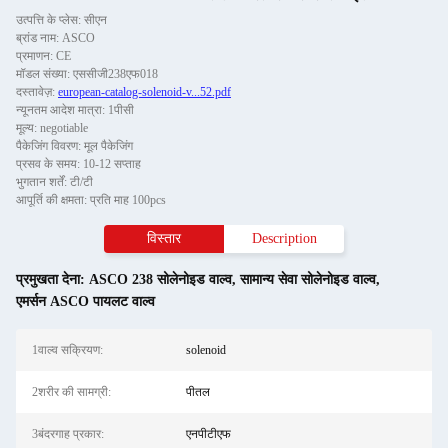
उत्पत्ति के प्लेस: सीएन
ब्रांड नाम: ASCO
प्रमाणन: CE
मॉडल संख्या: एससीजी238एफ018
दस्तावेज़:
european-catalog-solenoid-v...52.pdf
न्यूनतम आदेश मात्रा: 1पीसी
मूल्य: negotiable
पैकेजिंग विवरण: मूल पैकेजिंग
प्रसव के समय: 10-12 सप्ताह
भुगतान शर्तें: टी/टी
आपूर्ति की क्षमता: प्रति माह 100pcs
विस्तार
Description
प्रमुखता देना:
ASCO 238 सोलेनोइड वाल्व
,
सामान्य सेवा सोलेनोइड वाल्व
,
एमर्सन ASCO पायलट वाल्व
1वाल्व सक्रियण:
solenoid
2शरीर की सामग्री:
पीतल
3बंदरगाह प्रकार:
एनपीटीएफ