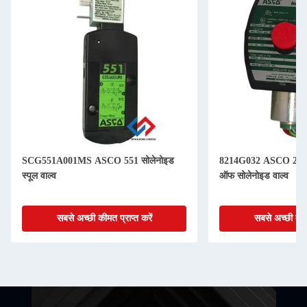
SCG551A001MS ASCO 551 सोलेनोइड
8214G032 ASCO 214 उच
स्पूल वाल्व
ऑफ सोलेनोइड वाल्व
सबसे अच्छी कीमत प्राप्त करें
सबसे अच्छी कीमत