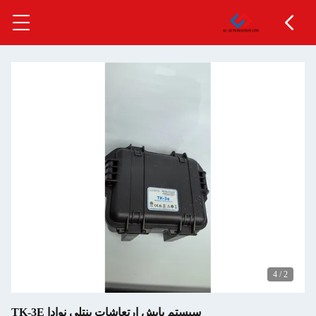
ت بنتلی نوادا TK-3E