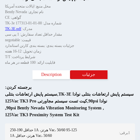
محل منبع: ایالات متحده آمریکا
نام تجاری: Bently Nevada
گواهی: CE
 TK-3e 177313-01-01-00
مدرک:
TK-3E.pdf
 حداقل تعداد سفارش: 1 پی سی
قیمت: negotiable
بندی: بسته بندی کارتن استاندارد
زمان تحویل: 12-16 هفته
شرایط پرداخت: T/T
قابلیت ارائه: 100 قطعه در هر ماه
Descrip
برجسته کردن:
م پایش ارتعاشات بنتلی نوادا TK-3E,سیستم پایش ارتعاشات بنتلی
,
90psi Bently Nevada Vibr
125Vac TK3 Proximity Sys
95-125 Vac، 50/60 هرتز، 1A حداقل 190-250
Vac، 50/60 هرتز، حداقل 1A