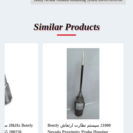
Bently Nevad
Simi
 ارتعاش Bently
20kHz Bently سیستم نظارت لرزش نوادا
Ne
200150 200155 200157 شتاب سنج