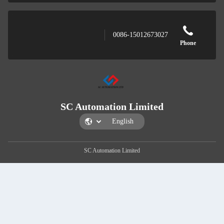
SC Au
S