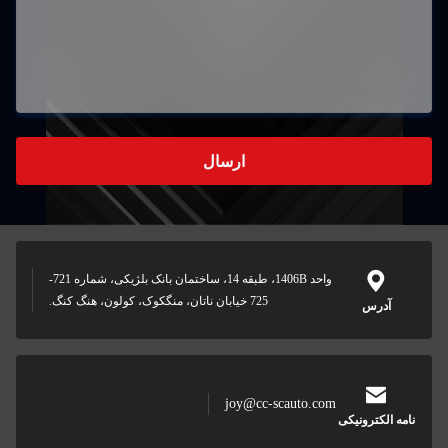
واحد 1406B، طبقه 14، ساختمان بانک بلژیکی، شماره 721-