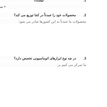
​1.
SC Automation Limited کیست؟​
SC Automation Limited (SC) در سال 2010 با بیش از ​
​10+ سال تجربه صنعتی​
​2.
SC محصولات خود را عمدتاً در کجا توزیع می کند؟​
محصولات ما عمدتاً به این کشورها صادر می شود:
​3.
SC در چه نوع ابزارهای اتوماسیونی تخصص دارد؟​
ما تمرکز می کنیم بر: