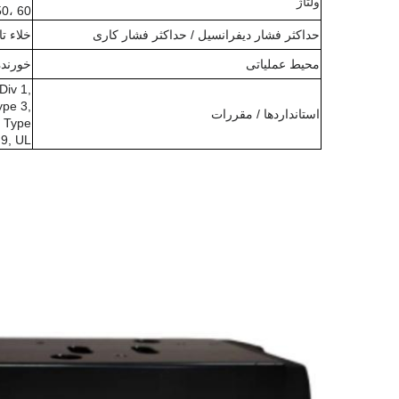
ولتاژ
50، 60
حداکثر فشار دیفرانسیل / حداکثر فشار کاری
خلاء تا 150 IG
محیط عملیاتی
خورنده
Div 1,
ype 3,
استانداردها / مقررات
, Type
 9, UL