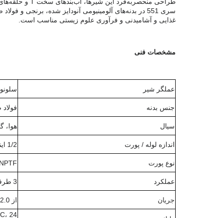
غذایی و آشامیدنی و فرآوری علوم زیستی مناسب است.
مشخصات فنی
عملگر شیر
سلونوئی
جنس بدنه
فولاد 
سیال
هوا، گا
اندازه لوله / پورت
1/2 اینچ
نوع پورت
 NPTF
عملکرد
3 طرفه - 3/2 به طور معمول بسته، 4 طرفه - 5/2
جریان
از 2.0 Cv تا 6.0 Cv، از 1.73 تا 5.19 Kv
DC،