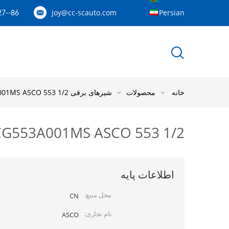
joy@cc-scauto.com
Persian
86--15012673027
خانه
محصولات
شیرهای برقی EMERSON ASCO
SCG553A001MS ASCO 553 1/2 "ب
SCG553A001MS ASCO 553 1/2 "بفول سولینو
اطلاعات پایه
محل منبع:
CN
نام تجاری:
ASCO