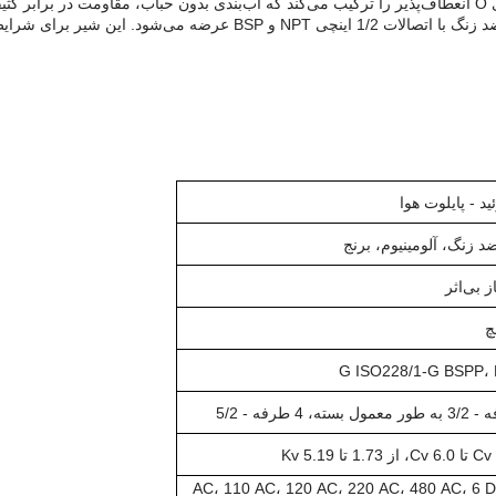
طراحی منحصربه‌فرد این شیرها، آب‌بندهای سخت T و حلقه‌های O انعطاف‌پذیر را ترکیب می‌کند که آب‌بندی بدون 
سری 551 در بدنه‌های آلومینیومی آنودایز شده، برنجی و فولاد ضد زنگ با ات
د - پایلوت هوا
ضد زنگ، آلومینیوم، برنج
ز بی‌اثر
G ISO228/1-G BSPP،
24 AC، 110 AC، 120 AC، 220 AC، 480 AC، 6 