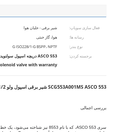
فعال سازی سوپاپ:
شیر برقی - خلبان هوا
رسانه ها:
هوا، گاز خنثی
نوع بندر:
G ISO228/1-G BSPP، NPTF
ASCO 553 دریچه اسپول سولنویدی,1/2 اینچ ولول سولنئود,EMERSON ASCO دریچه سولینوئید با گارانتی
برجسته کردن:
lenoid valve with warranty
SCG553A001MS ASCO 553 شیر برقی اسپول ولو 1/2 اینچی
بررسی اجمالی