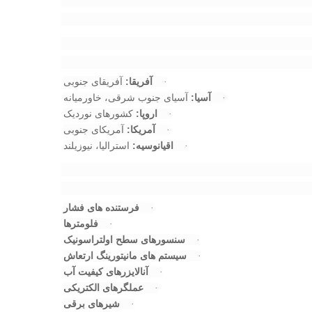
​ آفریقا:​
​ آفریقای جنوبی
·
​ آسیا:​
​ آسیای جنوب شرقی، خاورمیانه
·
​ اروپا:​
​ کشورهای نوردیک
·
​ آمریکا:​
​ آمریکای جنوبی
·
​ اقیانوسیه:​
​ استرالیا، نیوزیلند
·
​ فرستنده های فشار​
·
​ فلومترها​
·
​ سنسورهای سطح اولتراسونیک​
·
​ سیستم های مانیتورینگ ارتعاش​
·
​ آنالایزرهای کیفیت آب​
·
​ عملگرهای الکتریکی​
·
​ شیرهای برقی​
·