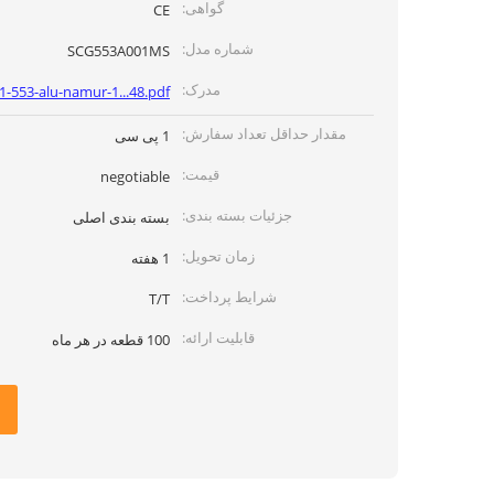
گواهی:
CE
شماره مدل:
SCG553A001MS
مدرک:
1-553-alu-namur-1...48.pdf
مقدار حداقل تعداد سفارش:
1 پی سی
قیمت:
negotiable
جزئیات بسته بندی:
بسته بندی اصلی
زمان تحویل:
1 هفته
شرایط پرداخت:
T/T
قابلیت ارائه:
100 قطعه در هر ماه