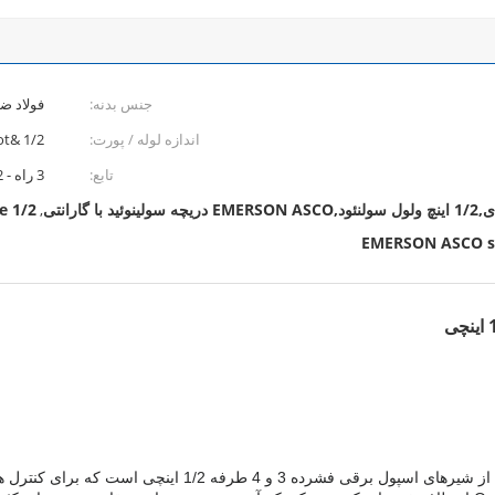
جنس بدنه:
فولاد ضد
اندازه لوله / پورت:
1/2 &quot;
تابع:
3 راه - 3/2 به طور معمول بسته، 4 راه - 5/2
1/2 inch solenoid spool valve
,
EMERSON ASCO so
سری 553 ASCO، که با نام 8553 نیز شناخته می‌شود، یک خط از شیره