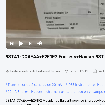
93TA1-CCAEAA+E2F1F2 Endress+Hauser 93T me
Instrumentos de Endress Hauser
2025-12-11
42 L
#
Transmisor de 2 canales de 20 mA
#
IP65 Instrumentos Hau
#
20mA Endress Hauser Instrumentos para el uso en el campo 
93TA1-CCAEAA+E2F1F2 Medidor de flujo ultrasónico Endress+Hauser