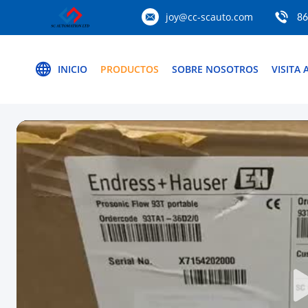
joy@cc-scauto.com
86
INICIO
PRODUCTOS
SOBRE NOSOTROS
VISITA 