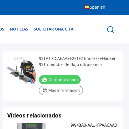
Spanish
OS
NOTICIAS
SOLICITAR UNA CITA
93TA1-CCAEAA+E2F1F2 Endress+Hauser
93T medidor de flujo ultrasónico
Contacta ahora
Más información
Vídeos relacionados
9W4BA0-AALHFPAACAAD