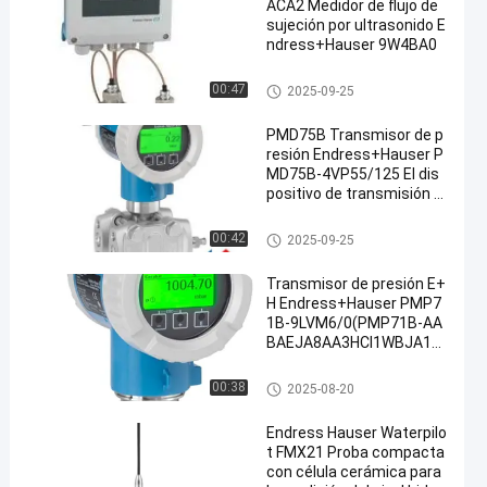
ACA2 Medidor de flujo de
sujeción por ultrasonido E
ndress+Hauser 9W4BA0
Instrumentos de Endress Hau
00:47
2025-09-25
ser
PMD75B Transmisor de p
resión Endress+Hauser P
MD75B-4VP55/125 El dis
positivo de transmisión d
e presión PMD75B-4VP5
5/125 es un dispositivo d
Instrumentos de Endress Hau
00:42
2025-09-25
e transmisión de presión
ser
que se utiliza para trans
Transmisor de presión E+
mitir la presión de los mot
H Endress+Hauser PMP7
ores.
1B-9LVM6/0(PMP71B-AA
BAEJA8AA3HCI1WBJA1+
VD)
Instrumentos de Endress Hau
00:38
2025-08-20
ser
Endress Hauser Waterpilo
t FMX21 Proba compacta
con célula cerámica para