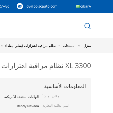
joy@cc-scauto.com
Arabic
86--15012673027
منزل
المنتجات
نظام مراقبة اهتزازات (بنتلي نيفادا)
3300 XL نظام مراقبة اهتزازات بنتلي نيفادا
المعلومات الأساسية
مكان المنشأ:
الولايات المتحدة الأمريكية
اسم العلامة التجارية:
Bently Nevada