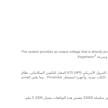
The system provides an output voltage that is directly p
3
.
النظام 3300 XL 8 ملم يوفر أداء الأكثر تقدما في أنظمة محولات القرب لدينا.النظام القياسي 3300 XL 8 ملم 5 متر أيضا متوافقة تماما مع معهد البترول الأمريكي (API) 670 المعيار للتكوين الميكانيكي، نطاق
خطي ، ودقة ، واستقرار درجة الحرارة. جميع أنظمة محول القرب 3300 XL 8 مم توفر هذا المستوى من الأداء وتدعم التبادل الكامل للمسبارات ،كابلات تمديد، وأجهزة استشعار Proximitor ، مما يلغي الحاجة
كل مكون من مكونات نظام المحول 8 ملم 3300 XL متوافق مع الخلف ويمكن استبدالها مع مكونات أخرى من أنظمة المحول 5 ملم و 8 ملم غير سلسلة 33005.تتضمن هذه التوافقات مسبار 3300 5 ملم،