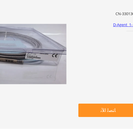
D-Agent_1-
ﺎﺘﺼﻟ ﺍﻶﻧ