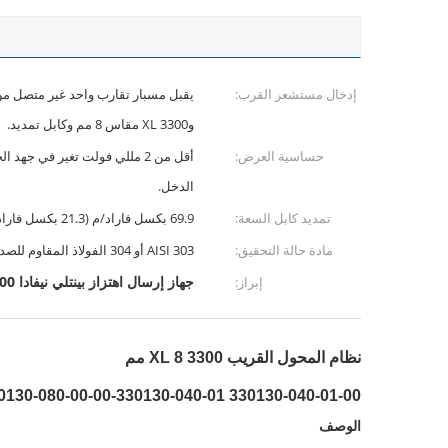
إدخال مستشعر القرب:
و3300 XL مقاس 8 مم وكابل تمديد.
حساسية العرض:
أقل من 2 مللي فولت تغير في جه
الدخل.
تمديد كابل السعة:
69.9 بكسل فاراد/م (21.3 بكسل فاراد/قدم) نموذجيًا
مادة حالة التحقيق:
AISI 303 أو 304 الفولاذ المقاوم للصدأ (SST).
جهاز إرسال اهتزاز بينتلي نيفادا 3300 XL,جهاز إرسال اهتزاز بينتلي نيفادا 8 مم,330130-040-01-00
إبراز:
نظام المحول القريب 3300 XL 8 مم
330130-040-01-00 330130-040-01-CN 330130-045-00-CN 330130-080-00-00
الوصف