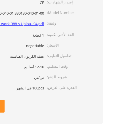
إصدار الشهادات:
CE
Model Number:
330130-040-01-00 330130-040-01-CN
وثيقة:
_work-388-s-Uploa...94.pdf
الحد الأدنى لكمية:
1 قطعة
الأسعار:
negotiable
تفاصيل التغليف:
تعبئة الكرتون القياسية
وقت التسليم:
12-16 أسابيع
شروط الدفع:
تي/تي
القدرة على العرض:
100pcs في الشهر