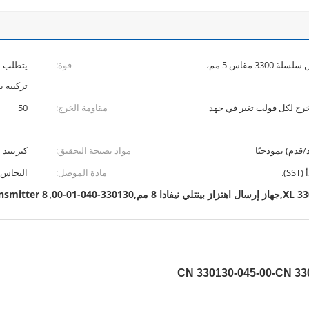
يقبل مسبار تقارب واحد غير متصل من سلسلة 3300 مقاس 5 مم،
قوة:
تركيبه 
د الخرج لكل فولت تغير في جهد
مقاومة الخرج:
50
مواد نصيحة التحقيق:
كبريتيد الب
مادة الموصل:
النحاس 
8 Mmbently nevada vibration transmitter
,