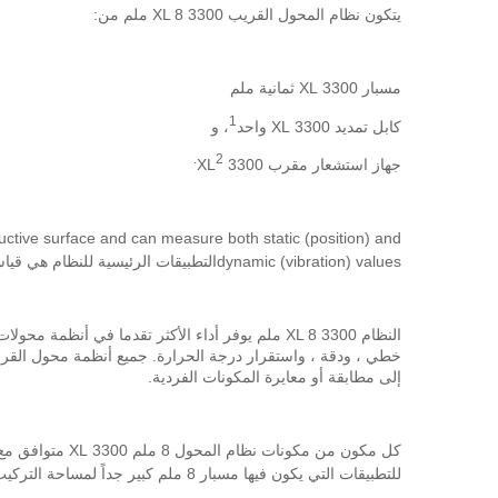
يتكون نظام المحول القريب 3300 XL 8 ملم من:
مسبار 3300 XL ثمانية ملم
1
كابل تمديد 3300 XL واحد
، و
2.
جهاز استشعار مقرب 3300 XL
uctive surface and can measure both static (position) and
dynamic (vibration) valuesالتطبيقات الرئيسية للنظام هي قياسات الاهتزاز والموقف على آلات تحمل الأفلام السائلة، وكذلك قياسات مرجعية وسرعة Keyphasor
إلى مطابقة أو معايرة المكونات الفردية.
للتطبيقات التي يكون فيها مسبار 8 ملم كبير جداً لمساحة التركيب المتاحة