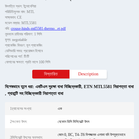
উৎপত্তি স্থল: ইন্দোনেশিয়া
পরিচিতিমুলক নাম: MTL
সাক্ষ্যদান: CE
মডেল নম্বার: MTL5581
নথি:
crouse-hinds-mtl5581-thermo...et.pdf
ন্যূনতম চাহিদার পরিমাণ: 1 পিসি
মূল্য: negotiable
প্যাকেজিং বিবরণ: মূল প্যাকেজিং
ডেলিভারি সময়: প্রয়োজন হিসাবে
পরিশোধের শর্ত: টি/টি
যোগানের ক্ষমতা: প্রতি মাসে 100 পিসি
বিস্তারিত
Description
বিশেষভাবে তুলে ধরা:
এমটিএল সুরক্ষা বাধা বিচ্ছিন্নকারী
,
ETN MTL5581 নিরাপত্তা বাধা
,
গ্যারান্টি সহ বিচ্ছিন্নকারী নিরাপত্তা বাধা
1চ্যানেলের সংখ্যা:
এক
2সংকেত উৎস:
যেকোন ডিসি মিলিভোল্ট উৎস
জোন 0, IIC, T4–T6 বিপজ্জনক এলাকা যদি উপযুক্তভাবে
3মিলিভোল্ট উৎসের অবস্থান: