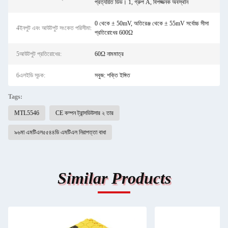
প্রত্যয়িত ডিভ। 1, গ্রুপ A, বিপজ্জনক অবস্থান
0 থেকে ± 50mV, অতিরেঞ্জ থেকে ± 55mV সর্বোচ্চ সীসা
4ইনপুট এবং আউটপুট সংকেত পরিসীমা:
প্রতিরোধের 600Ω
5আউটপুট প্রতিরোধের:
60Ω নামমাত্র
6এলইডি সূচক:
সবুজ: শক্তি ইঙ্গিত
Tags:
MTL5546
CE কম্পন ট্রান্সডিউসার ২ তার
৯৬মা এমটিএল৫৫৪৪ডি এমটিএল নিরাপত্তা বাধা
Similar Products