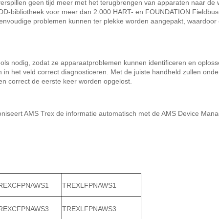
rspillen geen tijd meer met het terugbrengen van apparaten naar de w
e DD-bibliotheek voor meer dan 2.000 HART- en FOUNDATION Fieldbus
envoudige problemen kunnen ter plekke worden aangepakt, waardoor onn
ools nodig, zodat ze apparaatproblemen kunnen identificeren en oplos
n het veld correct diagnosticeren. Met de juiste handheld zullen ond
n correct de eerste keer worden opgelost.
hroniseert AMS Trex de informatie automatisch met de AMS Device Mana
REXCFPNAWS1
TREXLFPNAWS1
REXCFPNAWS3
TREXLFPNAWS3