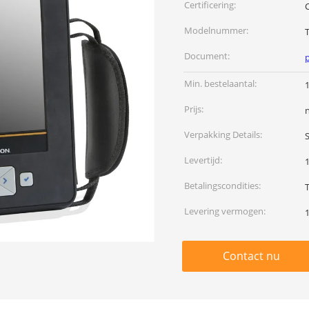
Certificering:
Modelnummer:
Document:
Min. bestelaantal:
1
Prijs:
Verpakking Details:
Levertijd:
Betalingscondities:
Levering vermogen:
Contact nu