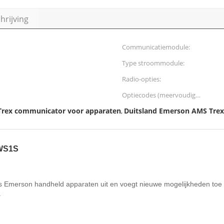
rijving
Communicatiemodule:
Type stroommodule:
Radio-opties:
Optiecodes (meervoudig
selecteren):
rex communicator voor apparaten
Duitsland Emerson AMS Tre
,
WS1S
 Emerson handheld apparaten uit en voegt nieuwe mogelijkheden toe
.