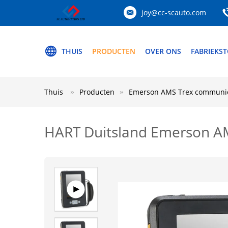
joy@cc-scauto.com
THUIS
PRODUCTEN
OVER ONS
FABRIEKS
Thuis
Producten
Emerson AMS Trex communic
HART Duitsland Emerson A