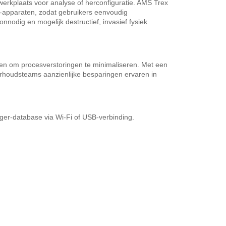
erkplaats voor analyse of herconfiguratie. AMS Trex
-apparaten, zodat gebruikers eenvoudig
odig en mogelijk destructief, invasief fysiek
sen om procesverstoringen te minimaliseren. Met een
erhoudsteams aanzienlijke besparingen ervaren in
ger-database via Wi-Fi of USB-verbinding.