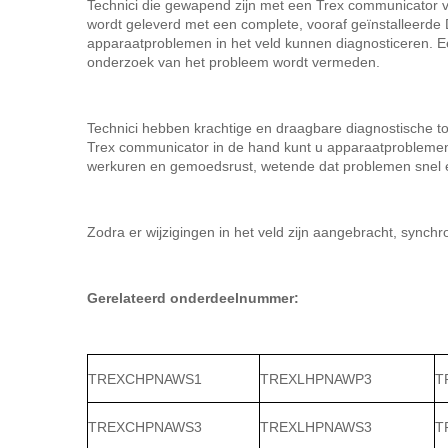
Technici die gewapend zijn met een Trex communicator ve
wordt geleverd met een complete, vooraf geïnstalleerd
apparaatproblemen in het veld kunnen diagnosticeren. E
onderzoek van het probleem wordt vermeden.
Technici hebben krachtige en draagbare diagnostische t
Trex communicator in de hand kunt u apparaatproblemen i
werkuren en gemoedsrust, wetende dat problemen snel e
Zodra er wijzigingen in het veld zijn aangebracht, sync
Gerelateerd onderdeelnummer:
TREXCHPNAWS1
TREXLHPNAWP3
T
TREXCHPNAWS3
TREXLHPNAWS3
T