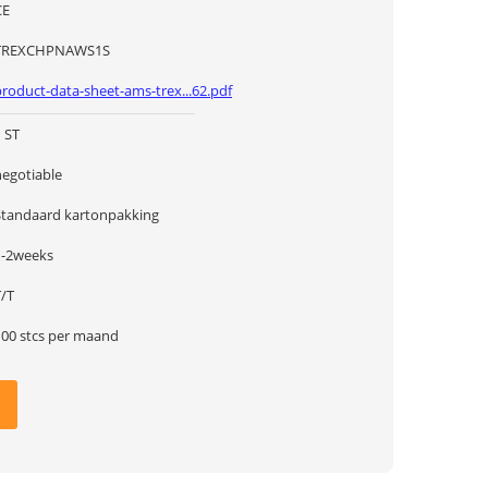
CE
TREXCHPNAWS1S
product-data-sheet-ams-trex...62.pdf
 ST
negotiable
Standaard kartonpakking
1-2weeks
T/T
100 stcs per maand