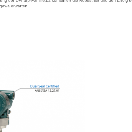
ung der DPharp-Familie.Es kombiniert die Robustheit und den Erfolg de
ogawa erwarten..