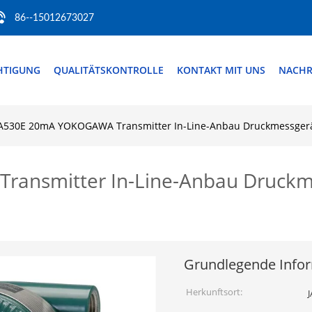
86--15012673027
HTIGUNG
QUALITÄTSKONTROLLE
KONTAKT MIT UNS
NACHR
A530E 20mA YOKOGAWA Transmitter In-Line-Anbau Druckmessgerä
ansmitter In-Line-Anbau Druckme
Grundlegende Info
Herkunftsort: