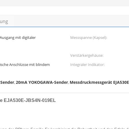
bung
Ausgang mit digitaler
Messspanne (Kapsel):
Verstärkergehäuse:
rische Anschlüsse mit blindem
Integraler Indikator:
Sender
20mA YOKOGAWA-Sender
Messdruckmessgerät EJA530E
,
,
age EJA530E-JBS4N-019EL