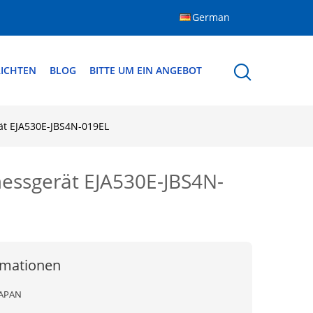
German
ICHTEN
BLOG
BITTE UM EIN ANGEBOT
t EJA530E-JBS4N-019EL
ssgerät EJA530E-JBS4N-
rmationen
JAPAN