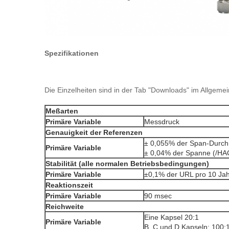
Spezifikationen
Die Einzelheiten sind in der Tab "Downloads" im Allgemein
Meßarten
Primäre Variable
Messdruck
Genauigkeit der Referenzen
± 0,055% der Span-Durc
Primäre Variable
± 0,04% der Spanne (/HA
Stabilität (alle normalen Betriebsbedingungen)
Primäre Variable
±0,1% der URL pro 10 Ja
Reaktionszeit
Primäre Variable
90 msec
Reichweite
Eine Kapsel 20:1
Primäre Variable
B, C und D Kapseln: 100: