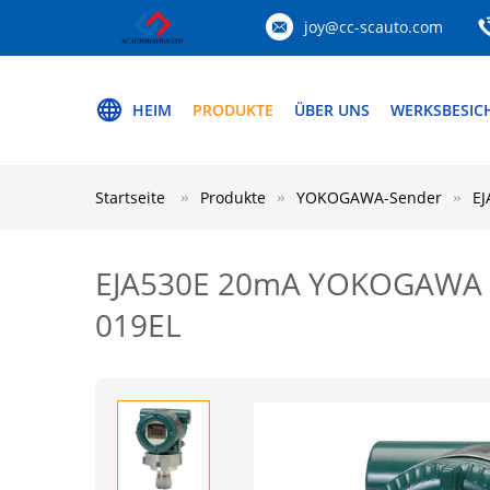
joy@cc-scauto.com
HEIM
PRODUKTE
ÜBER UNS
WERKSBESIC
Startseite
Produkte
YOKOGAWA-Sender
EJ
EJA530E 20mA YOKOGAWA Tr
019EL