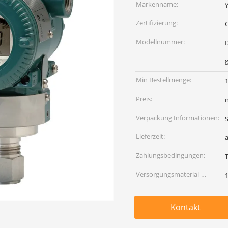
Markenname:
Zertifizierung:
Modellnummer:
g
Min Bestellmenge:
Preis:
Verpackung Informationen:
Lieferzeit:
Zahlungsbedingungen:
Versorgungsmaterial-
Fähigkeit:
Kontakt