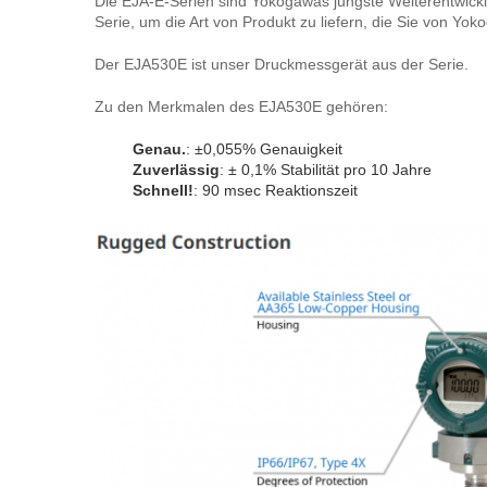
Die EJA-E-Serien sind Yokogawas jüngste Weiterentwickl
Serie, um die Art von Produkt zu liefern, die Sie von Yok
Der EJA530E ist unser Druckmessgerät aus der Serie.
Zu den Merkmalen des EJA530E gehören:
Genau.
:
±0,055% Genauigkeit
Zuverlässig
:
± 0,1% Stabilität pro 10 Jahre
Schnell!
:
90 msec Reaktionszeit