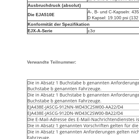
Ausbruchdruck (absolut)
A-, B- und C-Kapseln: 43
Die EJA510E
D Kapsel: 19.100 psi (13
Konformität der Spezifikation
EJX-A-Serie
±3σ
Verwandte Teilnummer:
Die in Absatz 1 Buchstabe b genannten Anforderungen
Buchstabe b genannten Fahrzeuge.
Die in Absatz 1 Buchstabe b genannten Anforderungen
Buchstabe b genannten Fahrzeuge.
EJA438E-JASCG-912NN-WD43C2SW00-AA22/D4
EJA438E-JASCG-912DN-WD43C2SW00-BA22/D4
Die E-Mail-Adresse des E-Mail-Nachrichtendienstes is
Die in Absatz 1 genannten Vorschriften gelten für di
Die in Absatz 1 genannten Anforderungen gelten nich
Fahrzeuge.