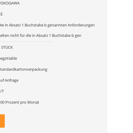
YOKOGAWA
CE
Die in Absatz 1 Buchstabe b genannten Anforderungen
elten nicht für die in Absatz 1 Buchstabe b gen
1 STÜCK
negotiable
Standardkartonverpackung
auf Anfrage
T/T
100 Prozent pro Monat