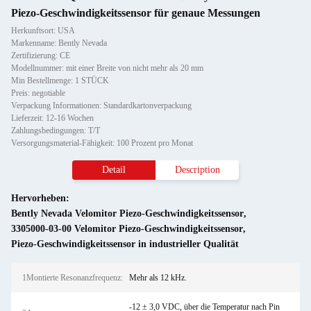
Piezo-Geschwindigkeitssensor für genaue Messungen
Herkunftsort: USA
Markenname: Bently Nevada
Zertifizierung: CE
Modellnummer: mit einer Breite von nicht mehr als 20 mm
Min Bestellmenge: 1 STÜCK
Preis: negotiable
Verpackung Informationen: Standardkartonverpackung
Lieferzeit: 12-16 Wochen
Zahlungsbedingungen: T/T
Versorgungsmaterial-Fähigkeit: 100 Prozent pro Monat
Detail
Description
Hervorheben:
Bently Nevada Velomitor Piezo-Geschwindigkeitssensor
,
3305000-03-00 Velomitor Piezo-Geschwindigkeitssensor
,
Piezo-Geschwindigkeitssensor in industrieller Qualität
1Montierte Resonanzfrequenz:
Mehr als 12 kHz.
-12 ± 3,0 VDC, über die Temperatur nach Pin