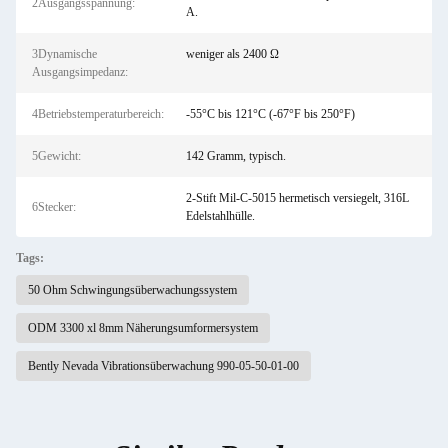
2Ausgangsspannung:
A.
3Dynamische
weniger als 2400 Ω
Ausgangsimpedanz:
4Betriebstemperaturbereich:
-55°C bis 121°C (-67°F bis 250°F)
5Gewicht:
142 Gramm, typisch.
2-Stift Mil-C-5015 hermetisch versiegelt, 316L
6Stecker:
Edelstahlhülle.
Tags:
50 Ohm Schwingungsüberwachungssystem
ODM 3300 xl 8mm Näherungsumformersystem
Bently Nevada Vibrationsüberwachung 990-05-50-01-00