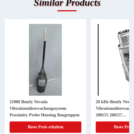
Similar Products
21000 Bently Nevada
20 kHz-Bently Neva
Vibrationsüberwachungssystem
Vibrationsüberwach
Proximity Probe Housing Baugruppen
200155 200157
Beschleunigungsmess
Beste Preis erhalten
Beste Preis