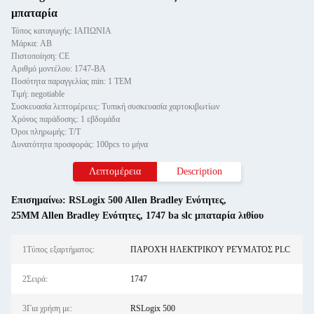
μπαταρία
Τόπος καταγωγής: ΙΑΠΩΝΙΑ
Μάρκα: AB
Πιστοποίηση: CE
Αριθμό μοντέλου: 1747-BA
Ποσότητα παραγγελίας min: 1 ΤΕΜ
Τιμή: negotiable
Συσκευασία λεπτομέρειες: Τυπική συσκευασία χαρτοκιβωτίων
Χρόνος παράδοσης: 1 εβδομάδα
Όροι πληρωμής: T/T
Δυνατότητα προσφοράς: 100pcs το μήνα
Λεπτομέρεια
Description
Επισημαίνω:
RSLogix 500 Allen Bradley Ενότητες
,
25MM Allen Bradley Ενότητες
,
1747 ba slc μπαταρία λιθίου
1Τύπος εξαρτήματος:
ΠΑΡΟΧΉ ΗΛΕΚΤΡΙΚΟΎ ΡΕΎΜΑΤΟΣ PLC
2Σειρά:
1747
3Για χρήση με:
RSLogix 500