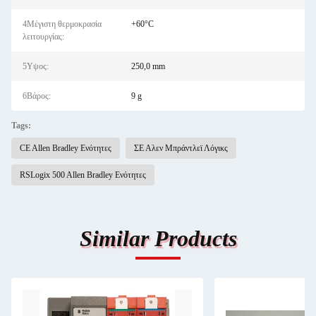
4Μέγιστη θερμοκρασία
+60°C
λειτουργίας:
5Υψος:
250,0 mm
6Βάρος:
9 g
Tags:
CE Allen Bradley Ενότητες
ΣΕ Αλεν Μπράντλεϊ Λόγικς
RSLogix 500 Allen Bradley Ενότητες
Similar Products