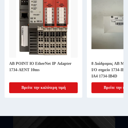
AB POINT IO EtherNet IP Adapter
8 Διάδρομος AB Μο
1734-AENT 10ms
I/O σημείο 1734-IB8
IA4 1734-IB4D
Βρείτε την καλύτερη τιμή
Βρείτε την κα