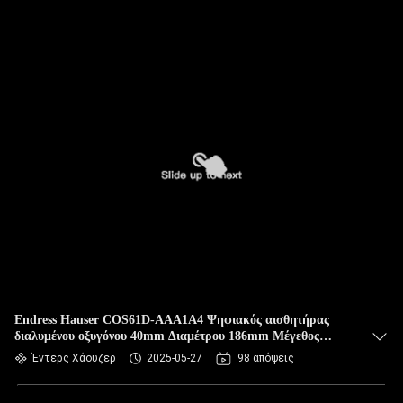
Endress Hauser COS61D-AAA1A4 Ψηφιακός αισθητήρας
διαλυμένου οξυγόνου 40mm Διαμέτρου 186mm Μέγεθος
άξονα NTC 30K αισθητήρας θερμοκρασίας
Έντερς Χάουζερ
2025-05-27
98 απόψεις