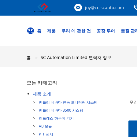
joy@cc-scauto.com
홈
제품
우리 에 관한 것
공장 투어
품질 관
홈
SC Automation Limited 연락처 정보
모든 카테고리
제품 소개
우리
벤틀리 네바다 진동 모니터링 시스템
벤틀리 네바다 3500 시스템
엔드레스 하우저 기기
AB 모듈
P+F 센서