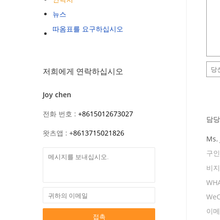
뉴스
따옴표를 요구하십시오
저희에게 연락하십시오
Joy chen
전화 번호 :
+8615012673027
담당
왓츠앱 :
+
8613715021826
Ms. 
구인
비지
WHA
WeC
이메
접촉