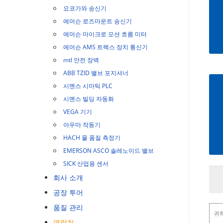
요코가와 송신기
에머슨 로즈마운트 송신기
에머슨 마이크로 모션 흐름 미터
에머슨 AMS 트렉스 장치 통신기
mtl 안전 장벽
ABB TZID 밸브 포지셔너
시멘스 시마틱 PLC
시멘스 빌딩 자동화
VEGA 기기
아우마 작동기
HACH 물 품질 측정기
EMERSON ASCO 솔레노이드 밸브
SICK 산업용 센서
회사 소개
공장 투어
품질 관리
연락처