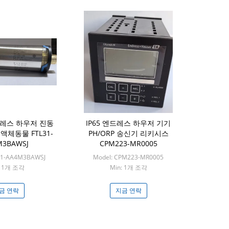
엔드레스 하우저 진동
IP65 엔드레스 하우저 기기
액체동물 FTL31-
PH/ORP 송신기 리키시스
M3BAWSJ
CPM223-MR0005
L31-AA4M3BAWSJ
Model: CPM223-MR0005
: 1개 조각
Min: 1개 조각
금 연락
지금 연락