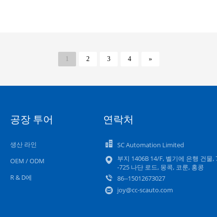
1
2
3
4
»
공장 투어
연락처
생산 라인
SC Automation Limited
부지 1406B 14/F, 벨기에 은행 건물, 
OEM / ODM
-725 나단 로드, 몽콕, 코룬, 홍콩
R & D에
86--15012673027
joy@cc-scauto.com