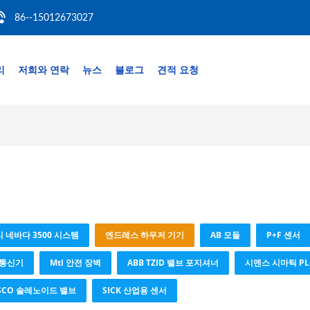
86--15012673027
리
저희와 연락
뉴스
블로그
견적 요청
 네바다 3500 시스템
엔드레스 하우저 기기
AB 모듈
P+F 센서
 통신기
Mtl 안전 장벽
ABB TZID 밸브 포지셔너
시멘스 시마틱 PL
ASCO 솔레노이드 밸브
SICK 산업용 센서