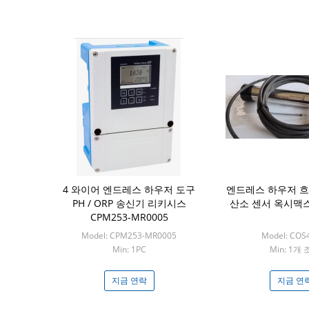
4 와이어 엔드레스 하우저 도구
엔드레스 하우저 흐
PH / ORP 송신기 리키시스
산소 센서 옥시맥스 
CPM253-MR0005
Model: CPM253-MR0005
Model: COS
Min: 1PC
Min: 1개
지금 연락
지금 연