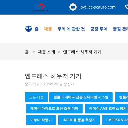
joy@cc-scauto.com
홈
제품
우리 에 관한 것
공장 투어
품질 관
홈
제품 소개
엔드레스 하우저 기기
엔드레스 하우저 기기
중국 최고의 20mA 2채널 송신기
모든 제품
벤틀리 네바다 진동 모니터링 시스템
벤틀리
에머슨 마이크로 모션 흐름 미터
에머슨 AMS 트렉스 장치
아우마 작동기
HACH 물 품질 측정기
EMERSON 