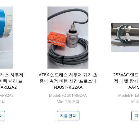
드레스 하우저
ATEX 엔드레스 하우저 기기 초
253VAC 
비행 시간 프
음파 측정 비행 시간 프로소닉
점 레벨 탐지 
ARB2A2
FDU91-RG2AA
AA4
-ARB2A2
Model: FDU91-RG2AA
Model: FT
 조각
Min: 1개 조각
Min
락
지금 연락
지