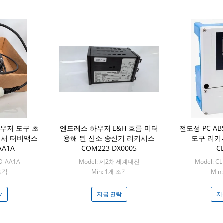
하우저 도구 초
엔드레스 하우저 E&H 흐름 미터
전도성 PC A
센서 터비맥스
용해 된 산소 송신기 리키시스
도구 리키시
AA1A
COM223-DX0005
C
D-AA1A
Model: 제2차 세계대전
Model: C
 조각
Min: 1개 조각
Min
락
지금 연락
지