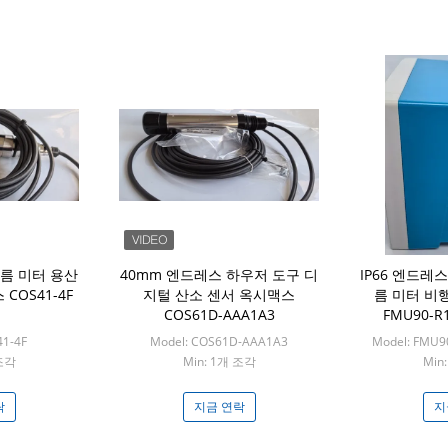
름 미터 용산
40mm 엔드레스 하우저 도구 디
IP66 엔드레
COS41-4F
지털 산소 센서 옥시맥스
름 미터 비
COS61D-AAA1A3
FMU90-R
41-4F
Model: COS61D-AAA1A3
Model: FMU
 조각
Min: 1개 조각
Min
락
지금 연락
지