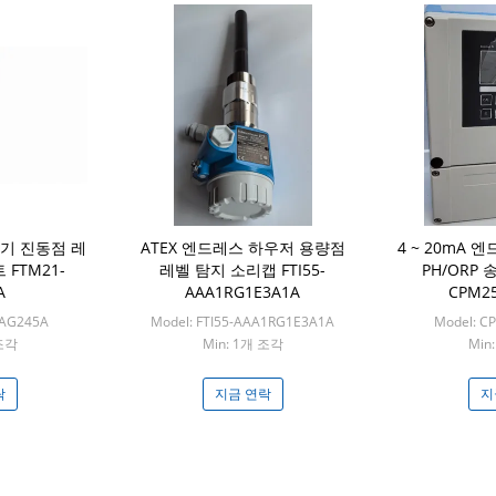
기 진동점 레
ATEX 엔드레스 하우저 용량점
4 ~ 20mA
FTM21-
레벨 탐지 소리캡 FTI55-
PH/ORP
A
AAA1RG1E3A1A
CPM25
-AG245A
Model: FTI55-AAA1RG1E3A1A
Model: C
 조각
Min: 1개 조각
Min
락
지금 연락
지