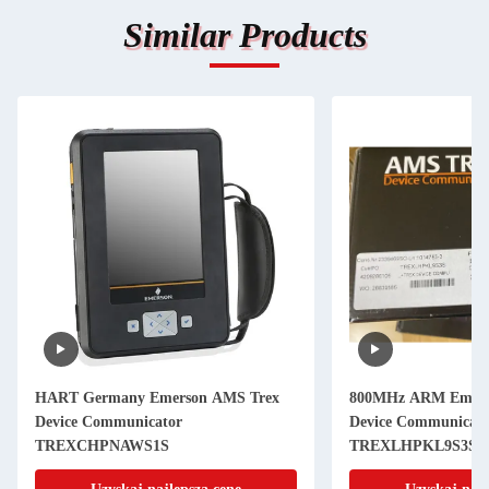
Similar Products
HART Germany Emerson AMS Trex
800MHz ARM Emers
Device Communicator
Device Communicato
TREXCHPNAWS1S
TREXLHPKL9S3S