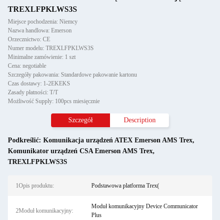
TREXLFPKLWS3S
Miejsce pochodzenia: Niemcy
Nazwa handlowa: Emerson
Orzecznictwo: CE
Numer modelu: TREXLFPKLWS3S
Minimalne zamówienie: 1 szt
Cena: negotiable
Szczegóły pakowania: Standardowe pakowanie kartonu
Czas dostawy: 1-2EKEKS
Zasady płatności: T/T
Możliwość Supply: 100pcs miesięcznie
Szczegół
Description
Podkreślić:
Komunikacja urządzeń ATEX Emerson AMS Trex
,
Komunikator urządzeń CSA Emerson AMS Trex
,
TREXLFPKLWS3S
1Opis produktu:
Podstawowa platforma Trex(
Moduł komunikacyjny Device Communicator
2Moduł komunikacyjny:
Plus