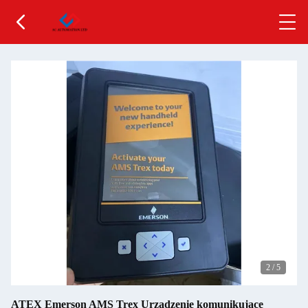
2
/
5
ATEX Emerson AMS Trex Urządzenie komunikujące