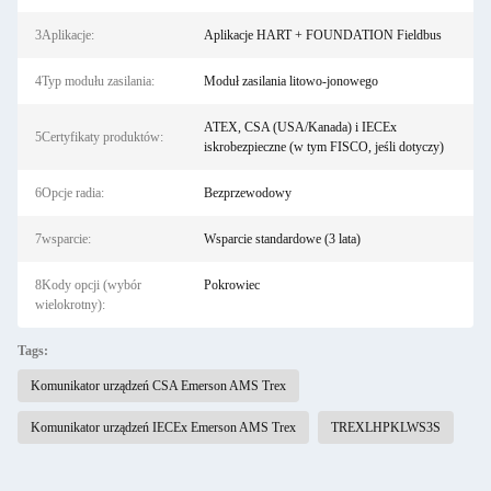
3Aplikacje:
Aplikacje HART + FOUNDATION Fieldbus
4Typ modułu zasilania:
Moduł zasilania litowo-jonowego
ATEX, CSA (USA/Kanada) i IECEx
5Certyfikaty produktów:
iskrobezpieczne (w tym FISCO, jeśli dotyczy)
6Opcje radia:
Bezprzewodowy
7wsparcie:
Wsparcie standardowe (3 lata)
8Kody opcji (wybór
Pokrowiec
wielokrotny):
Tags:
Komunikator urządzeń CSA Emerson AMS Trex
Komunikator urządzeń IECEx Emerson AMS Trex
TREXLHPKLWS3S