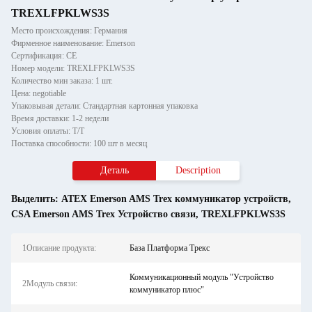
TREXLFPKLWS3S
Место происхождения: Германия
Фирменное наименование: Emerson
Сертификация: CE
Номер модели: TREXLFPKLWS3S
Количество мин заказа: 1 шт.
Цена: negotiable
Упаковывая детали: Стандартная картонная упаковка
Время доставки: 1-2 недели
Условия оплаты: Т/Т
Поставка способности: 100 шт в месяц
Деталь
Description
Выделить:
ATEX Emerson AMS Trex коммуникатор устройств
,
CSA Emerson AMS Trex Устройство связи
,
TREXLFPKLWS3S
1Описание продукта:
База Платформа Трекс
Коммуникационный модуль "Устройство
2Модуль связи:
коммуникатор плюс"