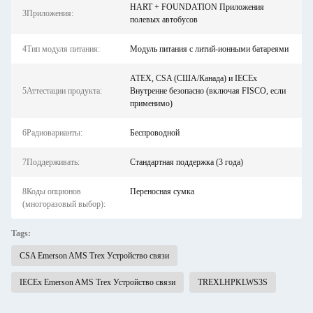
HART + FOUNDATION Приложения
3Приложения:
полевых автобусов
4Тип модуля питания:
Модуль питания с литий-ионными батареями
ATEX, CSA (США/Канада) и IECEx
5Аттестации продукта:
Внутренне безопасно (включая FISCO, если
применимо)
6Радиоварианты:
Беспроводной
7Поддерживать:
Стандартная поддержка (3 года)
8Коды опционов
Переносная сумка
(многоразовый выбор):
Tags:
CSA Emerson AMS Trex Устройство связи
IECEx Emerson AMS Trex Устройство связи
TREXLHPKLWS3S