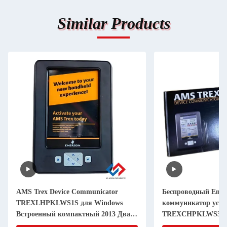
Similar Products
AMS Trex Device Communicator
Беспроводный Emer
TREXLHPKLWS1S для Windows
коммуникатор устр
Встроенный компактный 2013 Два
TREXCHPKLWS3S
Banana Jack Plugs