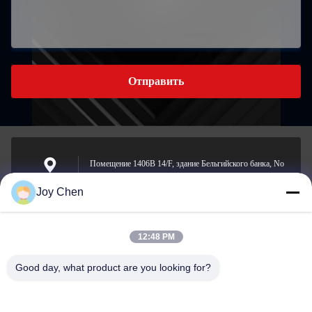
Отправить
Помещение 1406B 14/F, здание Бельгийского банка, No
721-725 Натан-роуд, Монгкок, Коулун, Гонконг.
Адрес
Joy Chen
12:48 PM
joy@cc-scauto.com
Электронная
Good day, what product are you looking for?
почта