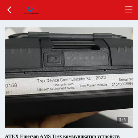
5
/
5
ATEX Emerson AMS Trex коммуникатор устройств