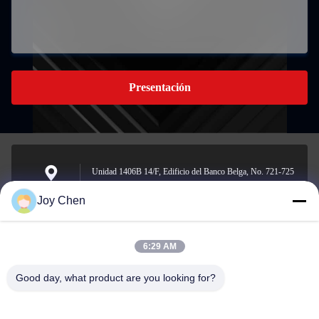
Presentación
Unidad 1406B 14/F, Edificio del Banco Belga, No. 721-725
Nathan Road, Mongkok, Kowloon, Hong Kong.
Dirección
Joy Chen
6:29 AM
joy@cc-scauto.com
El correo
Good day, what product are you looking for?
electrónico