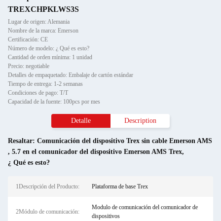
TREXCHPKLWS3S
Lugar de origen: Alemania
Nombre de la marca: Emerson
Certificación: CE
Número de modelo: ¿ Qué es esto?
Cantidad de orden mínima: 1 unidad
Precio: negotiable
Detalles de empaquetado: Embalaje de cartón estándar
Tiempo de entrega: 1-2 semanas
Condiciones de pago: T/T
Capacidad de la fuente: 100pcs por mes
Detalle
Description
Resaltar:
Comunicación del dispositivo Trex sin cable Emerson AMS
,
5.7 en el comunicador del dispositivo Emerson AMS Trex
,
¿ Qué es esto?
1Descripción del Producto:
Plataforma de base Trex
Modulo de comunicación del comunicador de
2Módulo de comunicación:
dispositivos