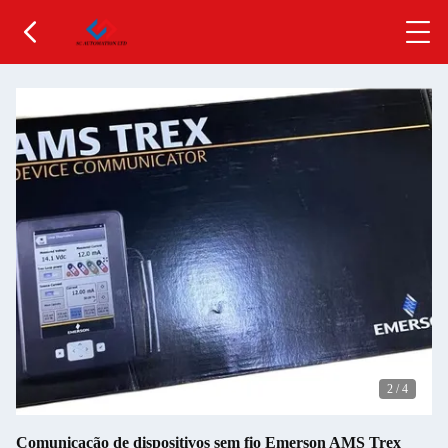
2
/
4
Comunicação de dispositivos sem fio Emerson AMS Trex