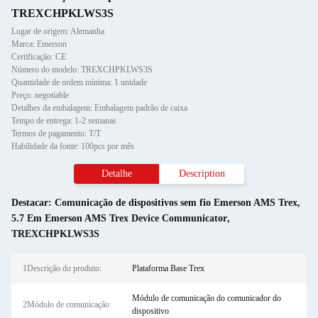
TREXCHPKLWS3S
Lugar de origem: Alemanha
Marca: Emerson
Certificação: CE
Número do modelo: TREXCHPKLWS3S
Quantidade de ordem mínima: 1 unidade
Preço: negotiable
Detalhes da embalagem: Embalagem padrão de caixa
Tempo de entrega: 1-2 semanas
Termos de pagamento: T/T
Habilidade da fonte: 100pcs por mês
Detalhe
Description
Destacar:
Comunicação de dispositivos sem fio Emerson AMS Trex
,
5.7 Em Emerson AMS Trex Device Communicator
,
TREXCHPKLWS3S
1Descrição do produto:
Plataforma Base Trex
Módulo de comunicação do comunicador do
2Módulo de comunicação:
dispositivo