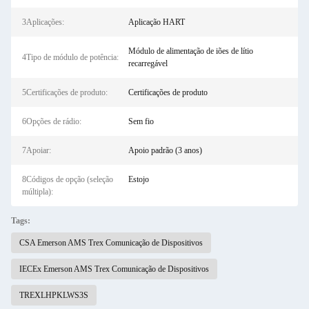
3Aplicações:
Aplicação HART
Módulo de alimentação de iões de lítio
4Tipo de módulo de potência:
recarregável
5Certificações de produto:
Certificações de produto
6Opções de rádio:
Sem fio
7Apoiar:
Apoio padrão (3 anos)
8Códigos de opção (seleção
Estojo
múltipla):
Tags:
CSA Emerson AMS Trex Comunicação de Dispositivos
IECEx Emerson AMS Trex Comunicação de Dispositivos
TREXLHPKLWS3S