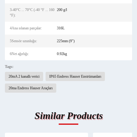
3-40°C ... 70°C (-40 °F ... 160
200 g/l
°F):
4Ana ıslanan parçalar:
316L
5Sensör uzunluğu:
225mm (9")
6Net ağırlığı:
0.92kg
Tags:
20mA 2 kanallı verici
IP65 Endress Hauser Enstrümanları
20ma Endress Hauser Araçları
Similar Products