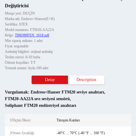
Değiştiricisi
Menşe yeri: DE/ÇİN
Marka adı: Endress+Hanser(E+H)
Sertifika: ATEX
Model numarası: FTM20-AA22A
Belge:
TI00389FEN_1618.pdf
Min sipariş miktarı: 1 adet
Fiyat: negotiable
Ambalaj bilgileri: orijinal ambalaj
Teslim süresi: 8-10 hafta
Ödeme koşulları: T/T
Yetenek temini: Ayda 100 adet
Detay
Description
Vurgulamak:
Endress+Hauser FTM20 seviye anahtarı
,
FTM20-AA22A sıvı seviyesi sensörü
,
Soliphant FTM20 endüstriyel anahtarı
1Ölçüm İlkesi:
Titreşim Katıları
2Ortam Sıcaklığı:
-40°C ... 70°C (-40 °F ... 160 °F)