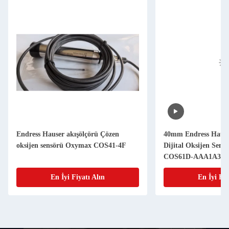
Endress Hauser akışölçörü Çözen
40mm Endress Hause
oksijen sensörü Oxymax COS41-4F
Dijital Oksijen Sen
COS61D-AAA1A3
En İyi Fiyatı Alın
En İyi Fiy