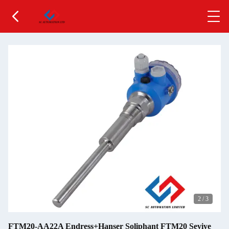
2
/
3
FTM20-AA22A Endress+Hanser Soliphant FTM20 Seviye