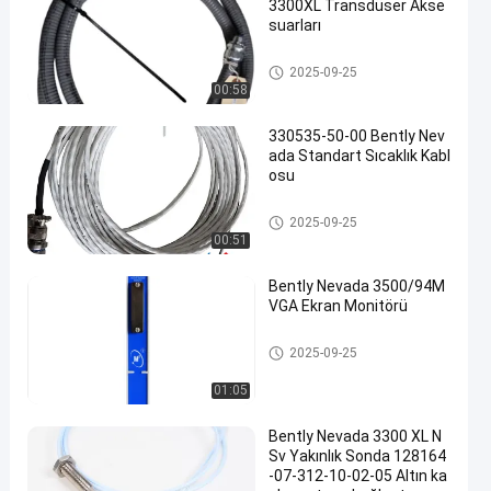
3300XL Transdüser Akse
suarları
Bently Nevada titreşim izleme
2025-09-25
sistemi
00:58
330535-50-00 Bently Nev
ada Standart Sıcaklık Kabl
osu
Bently Nevada titreşim izleme
2025-09-25
sistemi
00:51
Bently Nevada 3500/94M
VGA Ekran Monitörü
Bently Nevada titreşim izleme
2025-09-25
sistemi
01:05
Bently Nevada 3300 XL N
Sv Yakınlık Sonda 128164
-07-312-10-02-05 Altın ka