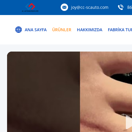
joy@cc-scauto.com
86
ANA SAYFA
ÜRÜNLER
HAKKIMIZDA
FABRIKA TU