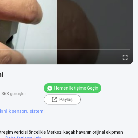
mi
Hemen İletişime Geçin
363 görüşler
Paylaş
ınlık sensörü sistemi
reşim vericisi öncelikle Merkezi kaçak havanın orijinal ekipman