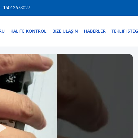
--15012673027
RU
KALITE KONTROL
BIZE ULAŞIN
HABERLER
TEKLIF ISTEĞ