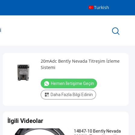
Turkish
I
20mAdc Bently Nevada Titreşim İzleme
Sistemi
Hemen İletişime Geçin
Daha Fazla Bilgi Edinin
İlgili Videolar
14847-10 Bently Nevada