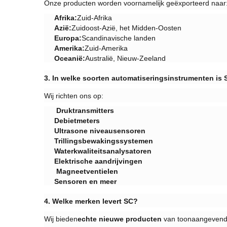
Onze producten worden voornamelijk geëxporteerd naar
​Afrika:​
Zuid-Afrika
​Azië:​
Zuidoost-Azië, het Midden-Oosten
​Europa:​
Scandinavische landen
Amerika:
Zuid-Amerika
​Oceanië:​
Australië, Nieuw-Zeeland
​3. In welke soorten automatiseringsinstrumenten is
Wij richten ons op:
​ Druktransmitters​
​Debietmeters​
Ultrasone niveausensoren
Trillingsbewakingssystemen
Waterkwaliteitsanalysatoren
​Elektrische aandrijvingen​
​ Magneetventielen​
Sensoren en meer
​4. Welke merken levert SC?
Wij bieden
echte nieuwe producten
​ van toonaangevende