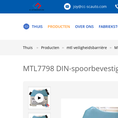
joy@cc-scauto.com
THUIS
PRODUCTEN
OVER ONS
FABRIEKS
Thuis
Producten
mtl veiligheidsbarrière
M
MTL7798 DIN-spoorbevestigi