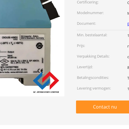
Certificering:
Modelnummer:
Document:
Min. bestelaantal:
1
Prijs:
Verpakking Details:
o
Levertijd:
Betalingscondities:
Levering vermogen:
Contact nu