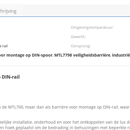
rijving
Omgevingstemperatuur:
Gewicht:
-rail
Oorsprong:
voor montage op DIN-spoor
MTL7798 veiligheidsbarrière
industrië
,
,
 DIN-rail
de MTL700, maar dan als barrière voor montage op DIN-rail, waardo
lijke installatie, onderhoud en voor het ontkoppelen van de lus 
een hoek geplaatst om de bedrading in behuizingen met beperkte r