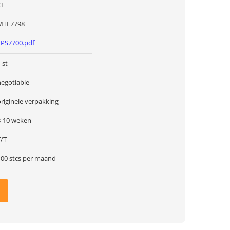
CE
MTL7798
EPS7700.pdf
 st
negotiable
riginele verpakking
8-10 weken
T/T
100 stcs per maand