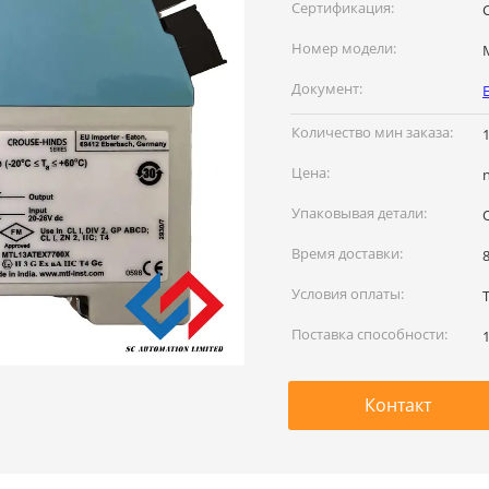
наименование:
Сертификация:
Номер модели:
Документ:
Количество мин заказа:
Цена:
Упаковывая детали:
Время доставки:
Условия оплаты:
Поставка способности:
Контакт