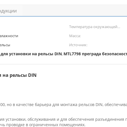
одукции
Температура окружающей
среды:
 влажности
Масса:
рельсы
Источник:
для установки на рельсы DIN
MTL7798 преграда безопаснос
,
 на рельсы DIN
00, но в качестве барьера для монтажа рельсов DIN, обеспечи
 установки, обслуживания и для обеспечения разъединения п
мочь проводке в ограниченных помещениях.