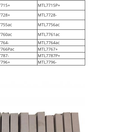
715+
MTL7715P+
728+
MTL7728-
755ac
MTL7756ac
760ac
MTL7761ac
764-
MTL7764ac
766Pac
MTL7767+
787-
MTL7787P+
796+
MTL7796-