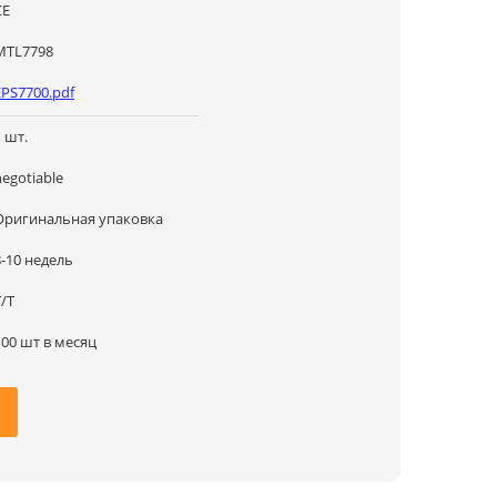
CE
MTL7798
EPS7700.pdf
1 шт.
negotiable
Оригинальная упаковка
8-10 недель
Т/Т
100 шт в месяц