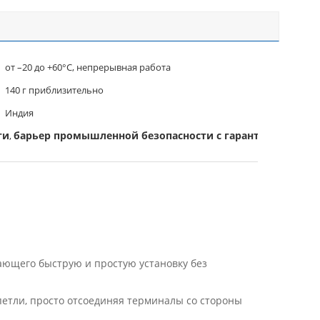
от –20 до +60°C, непрерывная работа
140 г приблизительно
Индия
ти
барьер промышленной безопасности с гарантией
,
вающего быструю и простую установку без
етли, просто отсоединяя терминалы со стороны