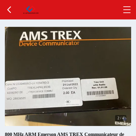
2
/
4
800 MHz ARM Emerson AMS TREX Communicateur de