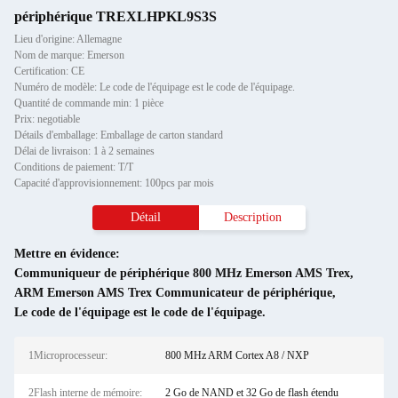
périphérique TREXLHPKL9S3S
Lieu d'origine: Allemagne
Nom de marque: Emerson
Certification: CE
Numéro de modèle: Le code de l'équipage est le code de l'équipage.
Quantité de commande min: 1 pièce
Prix: negotiable
Détails d'emballage: Emballage de carton standard
Délai de livraison: 1 à 2 semaines
Conditions de paiement: T/T
Capacité d'approvisionnement: 100pcs par mois
Détail
Description
Mettre en évidence:
Communiqueur de périphérique 800 MHz Emerson AMS Trex
,
ARM Emerson AMS Trex Communicateur de périphérique
,
Le code de l'équipage est le code de l'équipage.
1Microprocesseur:
800 MHz ARM Cortex A8 / NXP
2Flash interne de mémoire:
2 Go de NAND et 32 Go de flash étendu