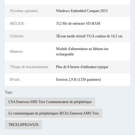
3Système opérateur:
Windows Embedded Compact 2013
4BÉLIER:
512 Mo de mémoire SD-RAM
5Afficher:
5Écran tactile résistif VGA couleur de 14,5 cm
Module d'alimentation au lithium-ion
6Batterie:
rechargeable
7Temps de fonctionnement:
Plus de 8 heures d'utilisation typique
8Poids:
Environ 2,9 lb (1330 grammes)
Tags:
CSA Emerson AMS Trex Communicateur de périphérique
Le communiquant de périphériques IECEx Emerson AMS Trex
TREXLHPKLWS3S