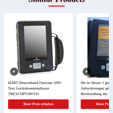
HART Deutschland Emerson AMS
Die in Absatz 1 gena
Trex Gerätekommunikator
Anforderungen gelten
TREXCHPNAWS1S
Bereitstellung der er
für die Bereitstellun
Beste Preis erhalten
Beste Preis