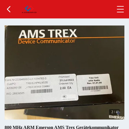
2
/
4
800 MHz ARM Emerson AMS Trex Gerätekommunikator