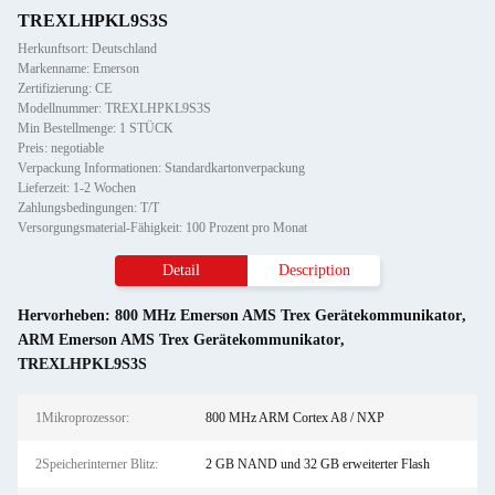
TREXLHPKL9S3S
Herkunftsort: Deutschland
Markenname: Emerson
Zertifizierung: CE
Modellnummer: TREXLHPKL9S3S
Min Bestellmenge: 1 STÜCK
Preis: negotiable
Verpackung Informationen: Standardkartonverpackung
Lieferzeit: 1-2 Wochen
Zahlungsbedingungen: T/T
Versorgungsmaterial-Fähigkeit: 100 Prozent pro Monat
Detail
Description
Hervorheben:
800 MHz Emerson AMS Trex Gerätekommunikator
,
ARM Emerson AMS Trex Gerätekommunikator
,
TREXLHPKL9S3S
1Mikroprozessor:
800 MHz ARM Cortex A8 / NXP
2Speicherinterner Blitz:
2 GB NAND und 32 GB erweiterter Flash