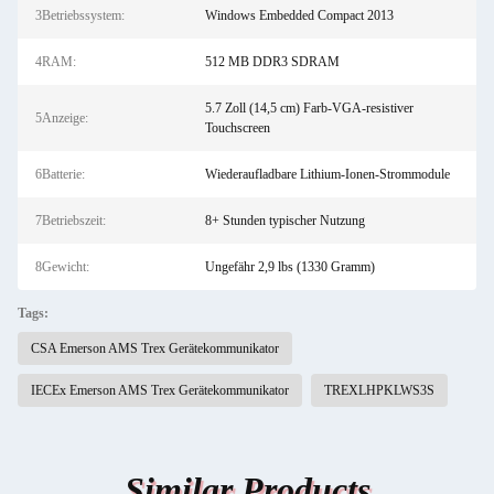
3Betriebssystem:
Windows Embedded Compact 2013
4RAM:
512 MB DDR3 SDRAM
5.7 Zoll (14,5 cm) Farb-VGA-resistiver
5Anzeige:
Touchscreen
6Batterie:
Wiederaufladbare Lithium-Ionen-Strommodule
7Betriebszeit:
8+ Stunden typischer Nutzung
8Gewicht:
Ungefähr 2,9 lbs (1330 Gramm)
Tags:
CSA Emerson AMS Trex Gerätekommunikator
IECEx Emerson AMS Trex Gerätekommunikator
TREXLHPKLWS3S
Similar Products