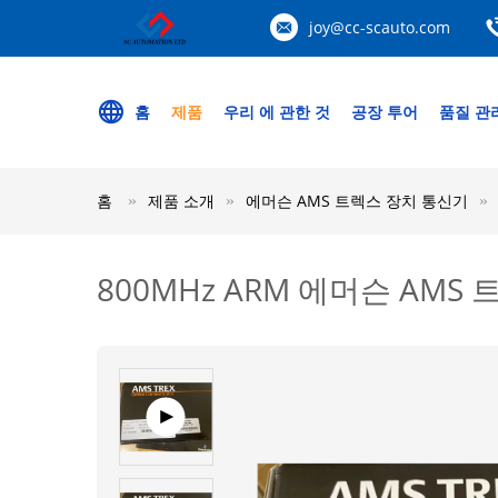
joy@cc-scauto.com
홈
제품
우리 에 관한 것
공장 투어
품질 관
홈
제품 소개
에머슨 AMS 트렉스 장치 통신기
800MHz ARM 에머슨 AMS 