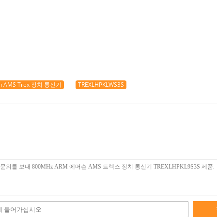
on AMS Trex 장치 통신기
TREXLHPKLWS3S