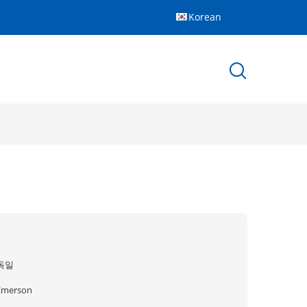
Korean
독일
Emerson