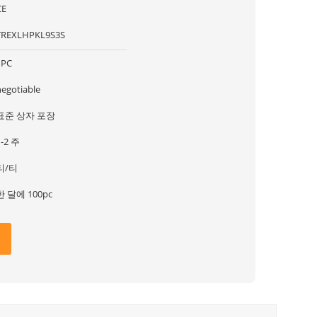
CE
TREXLHPKL9S3S
1PC
negotiable
표준 상자 포장
1-2 주
티/티
한 달에 100pc