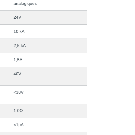
analogiques
24V
10 kA
2,5 kA
1,5A
40V
/
<38V
1.0Ω
<1µA