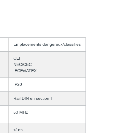
Emplacements dangereux/classifiés
CEI
NEC/CEC
IECEx/ATEX
IP20
Rail DIN en section T
50 MHz
<1ns