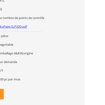
MTL
CE
Le nombre de points de contrôle
skuPage.SLP32D.pdf
 pièce
negotiable
emballage d&#39;origine
sur demande
T/T
100 pc par mois