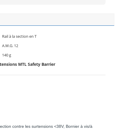
Rail à la section en T
A.W.G. 12
140 g
rtensions MTL Safety Barrier
ction contre les surtensions <38V, Bornier à vis/à