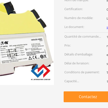
Nom de marque:
Certification:
Numéro de modèle:
Le document:
Quantité de commande
1
min:
Prix:
Détails d'emballage:
Délai de livraison:
Conditions de paiement:
Capacité
d'approvisionnement:
Contactez