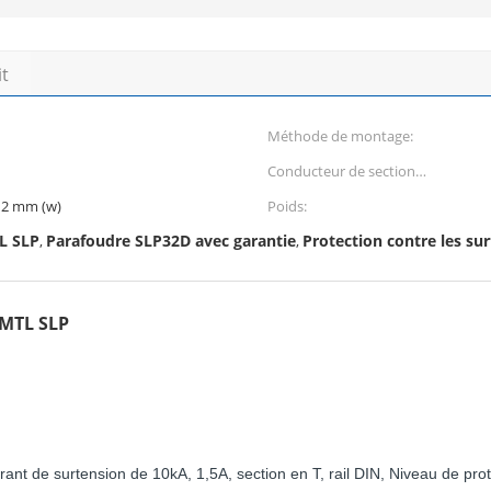
it
Méthode de montage:
Conducteur de section
transversale AWG:
 12 mm (w)
Poids:
L SLP
Parafoudre SLP32D avec garantie
Protection contre les su
,
,
 MTL SLP
t de surtension de 10kA, 1,5A, section en T, rail DIN, Niveau de prote