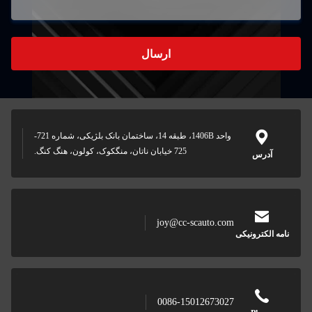
ارسال
واحد 1406B، طبقه 14، ساختمان بانک بلژیکی، شماره 721-
725 خیابان ناتان، منگکوک، کولون، هنگ کنگ.
joy@cc-scauto.com
ونیکی
0086-15012673027