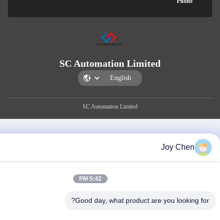
P
SC Automation Limited
SC Automation Limited
Joy 
5:42 PM
Good day, what product are you lo