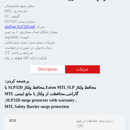
محل منبع: هندوستان
نام تجاری: MTL
گواهی: CE
شماره مدل: SLP32D
مدرک:
skuPage.SLP32D.pdf
مقدار حداقل تعداد سفارش: 1 پی سی
قیمت: negotiable
جزئیات بسته بندی: بسته بندی اصلی
زمان تحویل: در صورت درخواست
شرایط پرداخت: T/T
قابلیت ارائه: 100 قطعه در ماه
جزئیات
Description
برجسته کردن:
محافظ ولتاژ Eaton MTL SLP,محافظ ولتاژ SLP32D با
گارانتی,محافظت از ولتاژ با مانع ایمنی MTL
,
SLP32D surge protector with warranty
,
MTL Safety Barrier surge protection
ه بندی حفاظت از نفوذ
IP20
(IP).: