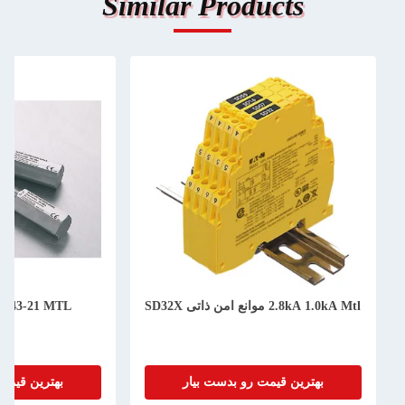
Similar Products
2 موانع امن ذاتی SD32X
3-21 MTL
-N-NDI
بهترین قیمت رو بدست بیار
بهترین قیمت رو بدست بیار