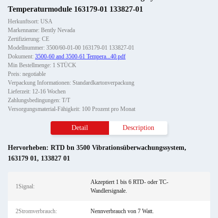
Temperaturmodule 163179-01 133827-01
Herkunftsort: USA
Markenname: Bently Nevada
Zertifizierung: CE
Modellnummer: 3500/60-01-00 163179-01 133827-01
Dokument:
3500-60 and 3500-61 Tempera...40.pdf
Min Bestellmenge: 1 STÜCK
Preis: negotiable
Verpackung Informationen: Standardkartonverpackung
Lieferzeit: 12-16 Wochen
Zahlungsbedingungen: T/T
Versorgungsmaterial-Fähigkeit: 100 Prozent pro Monat
Detail
Description
Hervorheben:
RTD bn 3500 Vibrationsüberwachungssystem
,
163179 01
,
133827 01
Akzeptiert 1 bis 6 RTD- oder TC-
1Signal:
Wandlersignale.
2Stromverbrauch:
Nennverbrauch von 7 Watt.