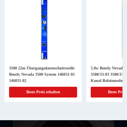
3500 22m Übergangsdatenschnittstelle
5.8w Bently Nevada 
Bently Nevada 3500 System 146031-01
3500/33-03 3500/33-0
146031-02
Kanal-Relaismodul
Beste Preis erhalten
Beste Preis