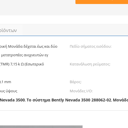
οϊόντων
ρική Μονάδα δέχεται έως και δύο
Πεδίο σήματος εισόδου:
 μετατροπέες ανιχνευτών εγ
 (TMR) 7,15 k Ω (Εσωτερικό
Κατανάλωση ρεύματος:
9,1 mm
Βάρος:
ους ύψους
Μονάδες I/O:
 Nevada 3500
Το σύστημα Bently Nevada 3500 288062-02
Μονάδα
,
,