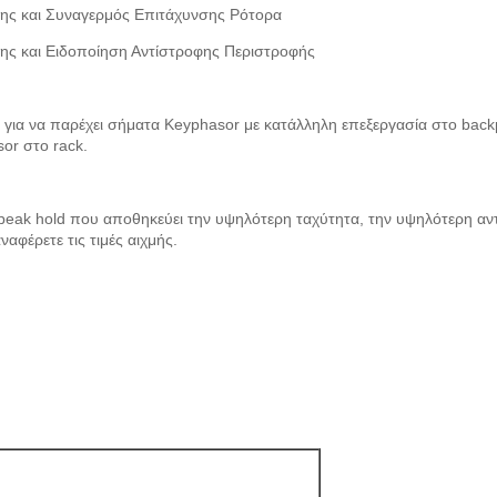
ης και Συναγερμός Επιτάχυνσης Ρότορα
ης και Ειδοποίηση Αντίστροφης Περιστροφής
ια να παρέχει σήματα Keyphasor με κατάλληλη επεξεργασία στο backp
or στο rack.
 peak hold που αποθηκεύει την υψηλότερη ταχύτητα, την υψηλότερη αν
αφέρετε τις τιμές αιχμής.