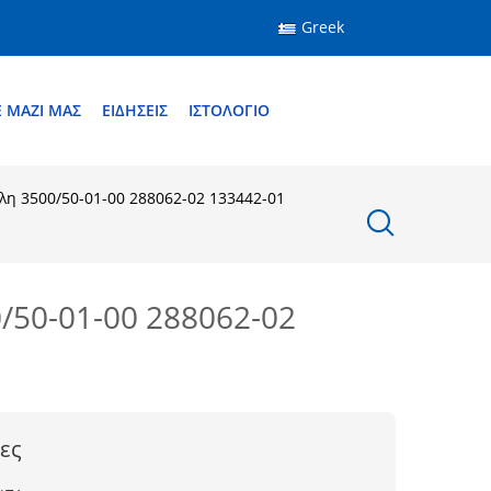
Greek
 ΜΑΖΊ ΜΑΣ
ΕΙΔΉΣΕΙΣ
ΙΣΤΟΛΌΓΙΟ
η 3500/50-01-00 288062-02 133442-01
/50-01-00 288062-02
ες