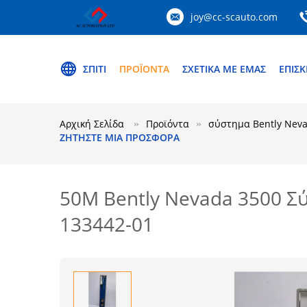
joy@cc-scauto.com
ΣΠΊΤΙ
ΠΡΟΪΌΝΤΑ
ΣΧΕΤΙΚΆ ΜΕ ΕΜΆΣ
ΕΠΙΣΚ
Αρχική Σελίδα
Προϊόντα
σύστημα Bently Nev
ΖΗΤΉΣΤΕ ΜΙΑ ΠΡΟΣΦΟΡΆ
50M Bently Nevada 3500 Σ
133442-01