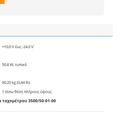
+10,0 V έως -24,0 V
50,8 W, τυπικό
00,20 kg (0,44 lb)
1 πίσω θέση πλήρους ύψους
 ταχομέτρου 3500/50-01-00