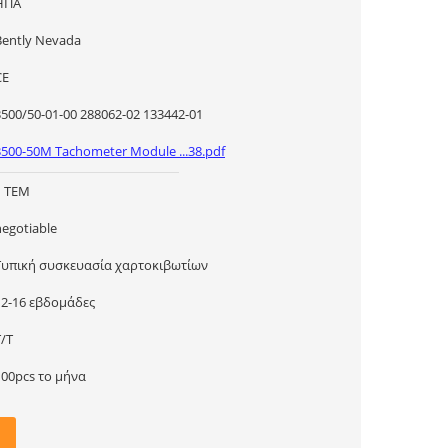
ΗΠΑ
Bently Nevada
CE
3500/50-01-00 288062-02 133442-01
3500-50M Tachometer Module ...38.pdf
1 ΤΕΜ
negotiable
Τυπική συσκευασία χαρτοκιβωτίων
12-16 εβδομάδες
T/T
100pcs το μήνα