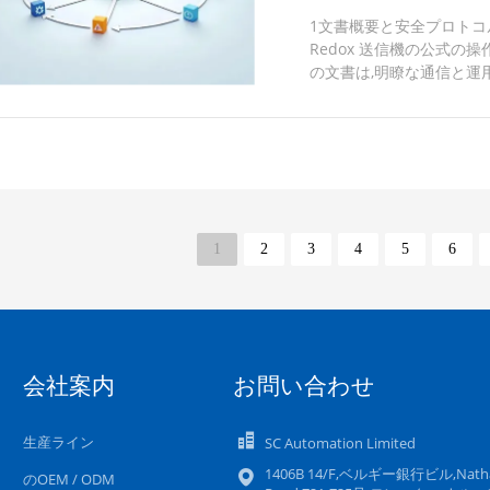
1文書概要と安全プロトコル この
Redox 送信機の公式の
の文書は,明瞭な通信と運
含む標準化された警告シンボ
資格要求:設置,運用,保守
うべきである. 適切な使用ガ
なり ませ ん.意図 し た 用
1
2
3
4
5
6
会社案内
お問い合わせ
生産ライン
SC Automation Limited
1406B 14/F,ベルギー銀行ビル,Nath
のOEM / ODM