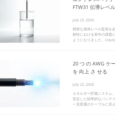
FTW31 伝導レ
July 23, 2026
精密な液体レベル監視を
頼性における長年の課題
ようになりました。Liqui
専門分野における重要な進
導電式測定原理を採用し
実現します。この高度な
スを維持し、従来のレベル
20 つ の AWG 
善点: 泡や粘着性物質によ
を 向上 さ せる
July 22, 2026
エネルギー貯蔵システム
安定した効率的なバッテ
一見普通のケーブルに見
任を担っています。この記事で
バッテリーインターコネ