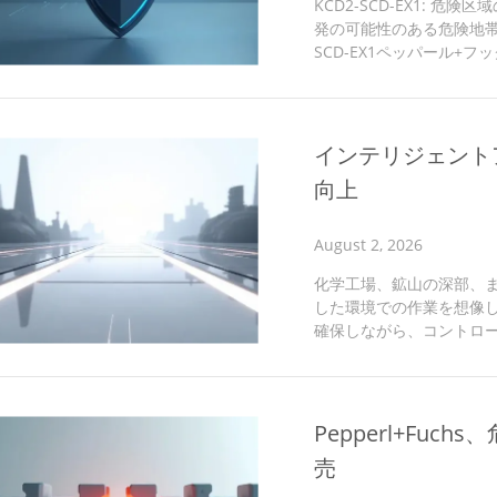
KCD2-SCD-EX1: 
発の可能性のある危険地帯
SCD-EX1ペッパール+フ
れらの課題に対応するため
の安全で信頼性の高いソリ
名なK-SYSTEM アナロ
ナログ信号を効率的かつ安
インテリジェント
える気体や塵を含む環境..
向上
August 2, 2026
化学工場、鉱山の深部、
した環境での作業を想像
確保しながら、コントロー
るのでしょうか?制御システ
動バルブ、またはポジシ
なバランスを取る必要がありま
絶縁バリアは、これらの
Pepperl+Fu
ための決定的なソリューシ
売