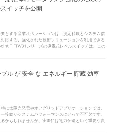
ベルスイッチを公開
必要とする産業オペレーションは、測定精度とシステム信
に対応する、強化された技術ソリューションを利用できる
point T FTW31シリーズの導電式レベルスイッチは、この
歩を表しています。 精密測定技術 FTW31シリーズは、
、さまざまな媒体タイプにわたる正確な液体レベル検出を
方法は、要求の厳しい運用環境でも一貫したパフォーマン
スイッチに関連する制限を克服します。 主な技術的改
ケーブル が 安全 な エネルギー 貯蔵 効率
る測定干渉への耐性の低減 誤警報...
、特に太陽光発電やオフグリッドアプリケーションでは、
リー接続がシステムパフォーマンスにとって不可欠です。
えるかもしれませんが、実際には電力伝送という重要な責
は、2/0 AWG x 18インチ UL認証 MTW定格の黒色
クトケーブルの技術仕様、用途、および選択基準について