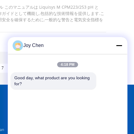
マニュアルは Liquisys M CPM223/253 pH と
操作ガイドとして機能し,包括的な技術情報を提供します.こ
用安全を確保するために,一般的な警告と電気安全指標を
ルを利用しています.. 1.1 安全第一: 人員と設備の保護
,修理の手順は,専門的に訓練され,認定された職員のみが行
イドライン:手帳 の 指示 を 厳格 に 遵守 し なけれ ば
法 や 安全 プロトコル に 背く こと は,機...
Joy Chen
4:18 PM
7
8
»
Good day, what product are you looking 
for?
で私たちをみつけて
an