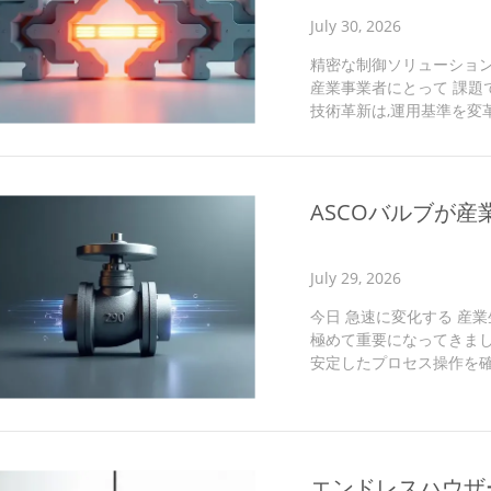
July 30, 2026
精密な制御ソリューション
産業事業者にとって 課題
技術革新は,運用基準を変革す
KCD2-SCD-Ex1の
すこのソリューションは,
作することを保証します洗
し調整し エネルギー無駄
ASCOバルブが
ます 爆発性環境に対する認
July 29, 2026
今日 急速に変化する 産
極めて重要になってきました
安定したプロセス操作を確
頑丈なソリューションとして
利点 ASCO 290シリ
ています 産業自動化,プ
能で 現代の操作に必要な
のボディで,これらのバルブは
エンドレスハウザ