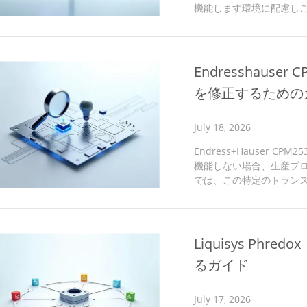
機能します環境に配慮しこ
シャル (ORP) の測定は
装置は 運用の複雑さに長
効率性,および現場での適
ルネックや安全リスクが生
Endresshause
化,サービスの世界的リーダー
を修正するための
July 18, 2026
Endress+Hauser 
機能しない場合、生産プ
では、この特定のトランス
し、通常の動作を効率的に
ローチを提供します。 CPM
ンドレスハウザー CPM2
パラメータを正確に測定
Liquisys Ph
な役割を果たします。すべて
るガイド
July 17, 2026