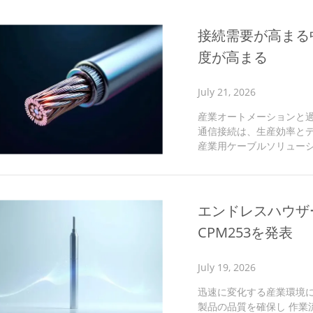
検討します。 技術分析：な
定格は、電流容量と抵抗を直
接続需要が高まる
は、低抵抗で高電流を処理
度が高まる
July 21, 2026
産業オートメーションと
通信接続は、生産効率と
産業用ケーブルソリュー
あります。それがITC/AW
様の解読：ケーブルのコアアイ
ケーブルは、そのユニー
モデルの内訳： ITC指
エンドレスハウザー、
合性を示し、AWM 2464
CPM253を発表
July 19, 2026
迅速に変化する産業環境に
製品の品質を確保し 作業