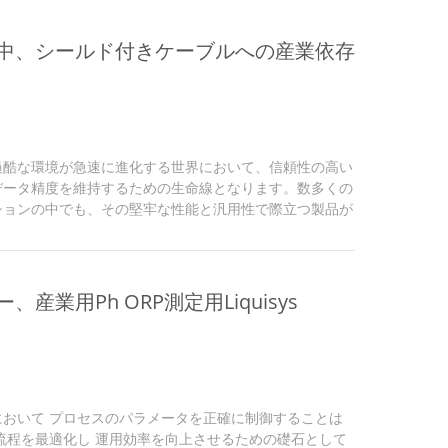
ぜ2/0 AWGが重要なのか ケーブルの米国線規（AWG）
接決定します。2/0 AWG仕様（断面積約67.4 mm²）
中、シールド付きケーブルへの産業依存
できる大径導体を表し...
過酷な環境が急速に進化する世界において、信頼性の高い
データ精度を維持するための生命線となります。数多くの
ションの中でも、その堅牢な性能と汎用性で際立つ製品が
M 2464 18 AWGトライアドシールドケーブルです。 仕
デンティティを理解する ITC/AWM 2464 18 AWG
クな構造と認定された性能によって差別化されています。
定は、プロセス制御システムにおける計装トレイ用途への適
産業用Ph ORP測定用Liquisys
は家電配線規格に...
おいて プロセスのパラメータを正確に制御することは
流程を最適化し 運用効率を向上させるための礎石として