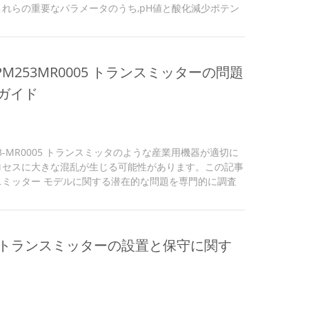
れらの重要なパラメータのうち,pH値と酸化減少ポテン
,生産の様々な側面に直接影響します.伝統的なPH/ORP測定
らく課題を提示してきました維持上の困難,データ伝送の
応性といった問題により,運用コストが増加し,生産のボト
じる可能性があります. エンドレス+ハウザー 測定,自動
r CPM253MR0005 トランスミッターの問題
革新的なPH/ORPス...
ガイド
CPM253-MR0005 トランスミッタのような産業用機器が適切に
ロセスに大きな混乱が生じる可能性があります。この記事
ミッター モデルに関する潜在的な問題を専門的に調査
復元するための体系的なトラブルシューティング アプ
253-MR0005 を理解する: コア機能と一般的な課題 エ
53-MR0005 トランスミッタは、圧力や温度などの重要な
して送信することにより、産業プロセス制御において重要
redox トランスミッターの設置と保守に関す
の精...