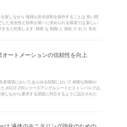
を探しながら 複雑な安全規制を操作することは 長い間
でした安全性と効率が第一に求められる環境では,新しい
ると約束します. 精密 な 制御 と 強化 さ れ た 安全
インテリジェント・電流ドライバーは 危険な設備の重要な進歩で
接続されたデバイスがExゾーン内で安全かつ効率的に動
練された制御アルゴリズムは 継続的に電源供給を監視
を最小限に抑えながら 流動変動に関連するリスクを防ぎ
産業オートメーションの信頼性を向上
証された保護 爆発...
業生産環境において,あらゆる段階において 精密な制御が
.ASCO 290シリーズアングルシートピストンバルブは,
保しながら,要求する課題に対応するように設計された
出現. 信頼性の向こう側:ASCO 290 シリーズの主要な
ーズは 液体制御の長年の専門知識を 単一の製品ラインに収め
ロセス制御,このバルブは信頼性を提供します耐久性や高性
ものです デザインの特徴: 頑丈な建築高品質の銅や不老鋼
,特殊...
ーは,液体のモニタリング強化のための