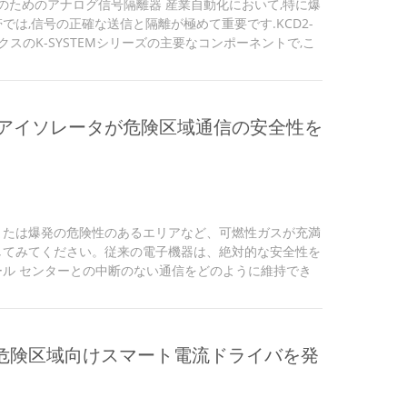
危険区域のためのアナログ信号隔離器 産業自動化において,特に爆
では,信号の正確な送信と隔離が極めて重要です.KCD2-
ックスのK-SYSTEMシリーズの主要なコンポーネントで,こ
に設計され,要求の高い環境でアナログ信号処理のため
ューションを提供しています. ペッパール+フックスの有
グ信号隔離器ラインナップの一部として,KCD2-SCD-EX1ア
全に隔離し送信する上で優れている.その主な機能は,燃
アイソレータが危険区域通信の安全性を
.
または爆発の危険性のあるエリアなど、可燃性ガスが充満
してみてください。従来の電子機器は、絶対的な安全性を
ル センターとの中断のない通信をどのように維持でき
ムが危険ゾーンに配置された HART I/P コンバータ、電
ョナを駆動する必要がある場合、信号の分離と送信は微妙
す。 KCD2-SCD-Ex1.ES インテリジェント電流駆動
要求の厳しい環境で効率的で信頼性の高い通信を実現する
chs、危険区域向けスマート電流ドライバを発
ョンとして登場します。このデバ...