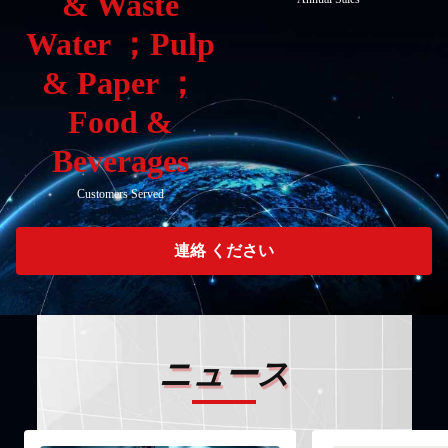
& Waste
Water ；Pulp
& Paper ；
Food &
Beverages
Customers Served
連絡 ください
ニュース