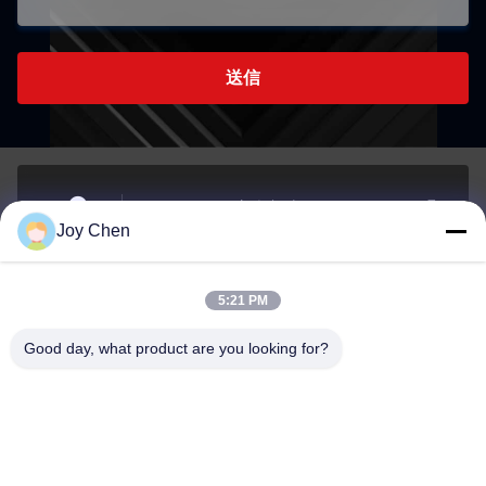
送信
1406B 14/F,ベルギー銀行ビル,Nathan Road 721-725号,
Joy Chen
モンコク,コウルーン,香港
アドレス
5:21 PM
joy@cc-scauto.com
Good day, what product are you looking for?
メール
0086-15012673027
Phone