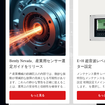
Bently Nevada、産業用センサー選
E+H 超音波レ
定ガイドをリリース
ター設定
/* 産業機械の鉄鋼巨人の内部では、微妙な振
​メンテナンス要件​ レ
動が壊滅的な故障の兆候となる可能性があり
特別なメンテナンスを必
ます。これらの静かな警告を正確に捉えるこ
設定​ ​初期設定​ ​E​​
とは、運用上の安全性と信頼性を確保するた
します。 ​を選択し、​E​
めに不可欠です。Bently Nevada,, は、振動監
ニュー​ ​E​​（フラ
視における深い専門知識を活用して、高性能
を選択します。 ​E​​を
もっと見る
もっ
の加速度および速度センサーを提供し、産業
ートル（m）​​を押しま
機器向けの堅牢な状態監視ソリューションを
（例：​ ​E​ ​E​​を押しま