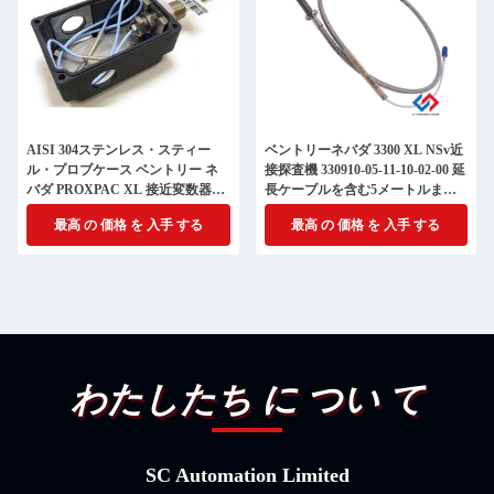
AISI 304ステンレス・スティー
ベントリーネバダ 3300 XL NSv近
ル・プロブケース ベントリー ネ
接探査機 330910-05-11-10-02-00 延
バダ PROXPAC XL 接近変数器組
長ケーブルを含む5メートルまた
330880
は7メートル
最高 の 価格 を 入手 する
最高 の 価格 を 入手 する
わたしたち に つい て
SC Automation Limited