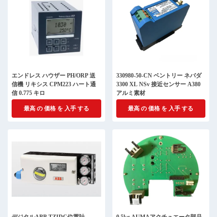
エンドレス ハウザー PH/ORP 送
330980-50-CN ベントリー ネバダ
信機 リキシス CPM223 ハート通
3300 XL NSv 接近センサー A380
信 0.775 キロ
アルミ素材
最高 の 価格 を 入手 する
最高 の 価格 を 入手 する