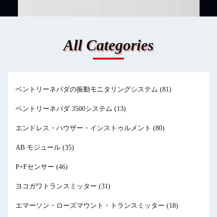
提供しています。この記事では、Bently
（m）​ ​"乱流表面"​ ​E
Nevadaのセンサーポートフォリオについて説
ブレーション​​: ​メート
明し、監視システムを強化するための選択と
らタンク底までの距離）を
アプリケーションに関するガイダンスを提供
同時に押...
All Categories
します。 地質探査から産業監視へ：Bently
Nevadaのセンサーの進化 ...
ベントリーネバダの振動モニタリングシステム
(81)
ベントリーネバダ 3500システム
(13)
エンドレス・ハウザー・インストゥルメント
(80)
AB モジュール
(35)
P+Fセンサー
(46)
ヨコガワトランスミッター
(31)
エマーソン・ローズマウント・トランスミッター
(18)