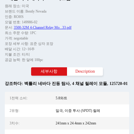
원래 장소: 미국
브랜드 이름: Bently Nevada
인증: ROHS
모델 번호: 149986-02
문서:
3500-32M 4-Channel Relay Mo...33.pdf
최소 주문 수량: 1PC
가격: negotiable
포장 세부 사항: 표준 상자 포장
배달 시간: 12~16주
지불 조건: 티/티
공급 능력: 한 달에 100pc
세부사항
Description
강조하다:
벡틀리 네바다 진동 탐사
,
4 채널 릴레이 모듈
,
125720-01
1전력 소비:
5.8와트
2유형:
일극, 이중 투사 (SPDT) 릴레
3치수:
241mm x 24.4mm x 242mm