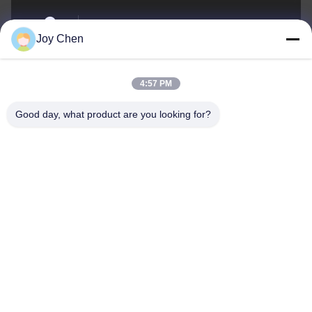
부지 1406B 14/F, 벨기에 은행 건물, 721-725 나단 로드,
Joy Chen
몽콕, 코룬, 홍콩
주소
4:57 PM
joy@cc-scauto.com
Good day, what product are you looking for?
이메일
0086-15012673027
Phone
SC Automation Limited