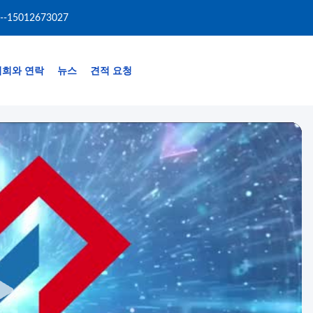
--15012673027
저희와 연락
뉴스
견적 요청