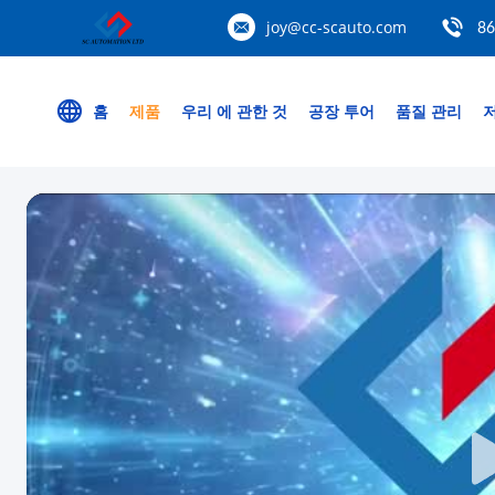
joy@cc-scauto.com
86
홈
제품
우리 에 관한 것
공장 투어
품질 관리