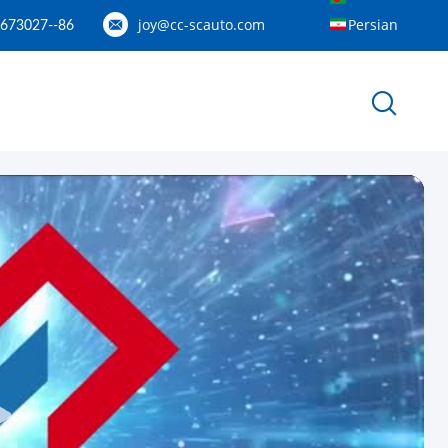
joy@cc-scauto.com
Persian
86--15012673027