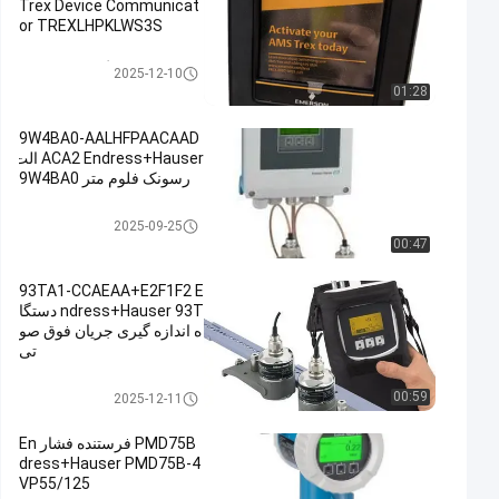
Trex Device Communicat
or TREXLHPKLWS3S
ارتباط دهنده دستگاه امرسون AM
2025-12-10
S Trex
01:28
9W4BA0-AALHFPAACAAD
ACA2 Endress+Hauser الت
رسونک فلوم متر 9W4BA0
ابزار Endress Hauser
2025-09-25
00:47
93TA1-CCAEAA+E2F1F2 E
ndress+Hauser 93T دستگا
ه اندازه گیری جریان فوق صو
تی
ابزار Endress Hauser
00:59
2025-12-11
PMD75B فرستنده فشار En
dress+Hauser PMD75B-4
VP55/125