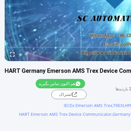
HART Germany Emerson AMS Trex Device C
هم اکنون تماس بگیرید
یدها
اشتراک
HART Emerson AMS Trex Device Communicator,German