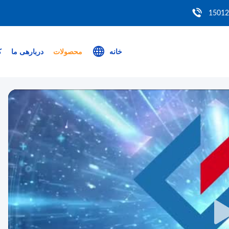
خانه
محصولات
دربارهی ما
ک