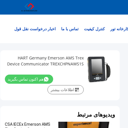
ارخانه تور
کنترل کیفیت
تماس با ما
اخبار
درخواست نقل قول
HART Germany Emerson AMS Trex
Device Communicator TREXCHPNAWS1S
هم اکنون تماس بگیرید
اطلاعات بیشتر
ویدیوهای مرتبط
CSA IECEx Emerson AMS