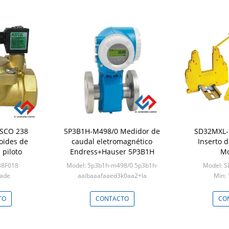
SCO 238
5P3B1H-M498/0 Medidor de
SD32MXL-CCN E
oides de
caudal eletromagnético
Inserto 
 piloto
Endress+Hauser 5P3B1H
Mo
38F018
Model: 5p3b1h-m498/0 5p3b1h-
Model: 
dade
aaibaaafaaed3k0aa2+la
Min: 
Min: 1 unidade
TO
CONTACTO
CO