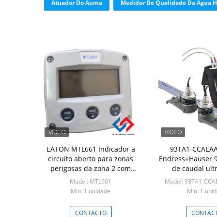
Atuador Do Auma
Medidor De Qualidade Da Água 
EATON MTL661 Indicador a
93TA1-CCAEAA
circuito aberto para zonas
Endress+Hauser 
perigosas da zona 2 com
de caudal ult
precisão ± 0,01 mA e caixa de
Model: MTL661
Model: 93TA1-CCA
alumínio
Min: 1 unidade
Min: 1 uni
CONTACTO
CONTAC