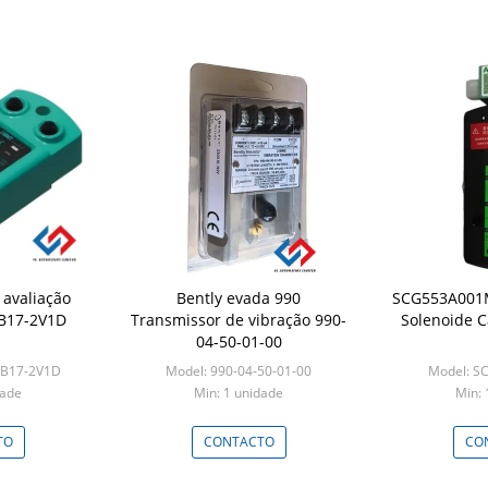
 avaliação
Bently evada 990
SCG553A001M
HB17-2V1D
Transmissor de vibração 990-
Solenoide C
04-50-01-00
HB17-2V1D
Model: 990-04-50-01-00
Model: 
dade
Min: 1 unidade
Min: 
TO
CONTACTO
CO