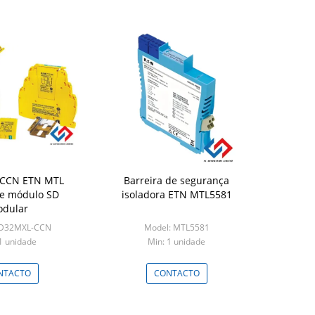
TN MTL
Barreira de segurança
de módulo SD
isoladora ETN MTL5581
dular
SD32MXL-CCN
Model: MTL5581
1 unidade
Min: 1 unidade
NTACTO
CONTACTO