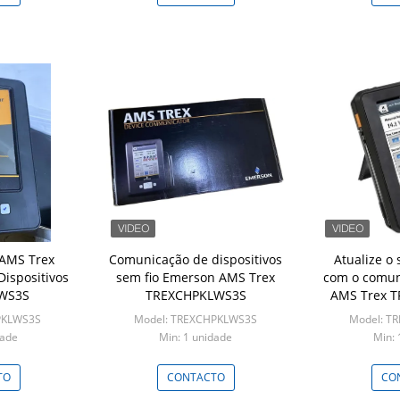
AMS Trex
Comunicação de dispositivos
Atualize o 
ispositivos
sem fio Emerson AMS Trex
com o comun
WS3S
TREXCHPKLWS3S
AMS Trex 
PKLWS3S
Model: TREXCHPKLWS3S
Model: T
dade
Min: 1 unidade
Min: 
TO
CONTACTO
CO