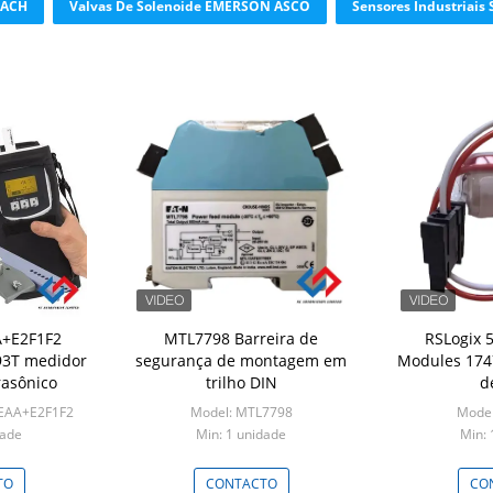
HACH
Valvas De Solenoide EMERSON ASCO
Sensores Industriais 
+E2F1F2
MTL7798 Barreira de
RSLogix 
93T medidor
segurança de montagem em
Modules 174
rasônico
trilho DIN
de
EAA+E2F1F2
Model: MTL7798
Model
dade
Min: 1 unidade
Min: 
TO
CONTACTO
CO