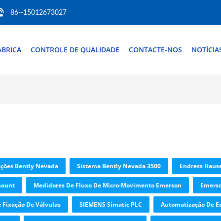
86--15012673027
ÁBRICA
CONTROLE DE QUALIDADE
CONTACTE-NOS
NOTÍCIA
ações Bently Nevada
Sistema Bently Nevada 3500
Endress Haus
mount
Medidores De Fluxo De Micro-Movimento Emerson
Emerso
 Fixação De Válvulas
SIEMENS Simatic PLC
Automatização De Ed