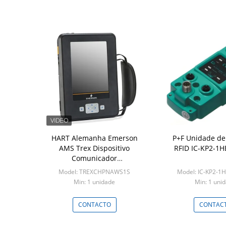
HART Alemanha Emerson
P+F Unidade de
AMS Trex Dispositivo
RFID IC-KP2-1
Comunicador
TREXCHPNAWS1S
Model: TREXCHPNAWS1S
Model: IC-KP2-1
Min: 1 unidade
Min: 1 uni
CONTACTO
CONTAC