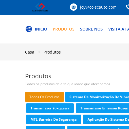
joy@cc-scauto.com
INÍCIO
PRODUTOS
SOBRE NÓS
VISITA À F
Casa
Produtos
Produtos
Todos os produtos de alta qualidade que oferecemos.
Todos Os Produtos
Sistema De Monitorização De Vibr
Transmissor Yokogawa
Transmissor Emerson Rose
MTL Barreira De Segurança
Aplicação Do Sistema De