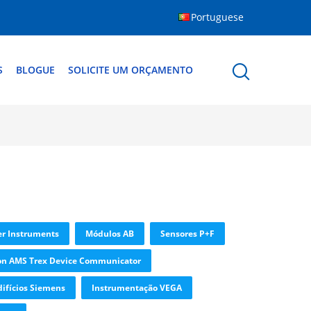
Portuguese
S
BLOGUE
SOLICITE UM ORÇAMENTO
er Instruments
Módulos AB
Sensores P+F
n AMS Trex Device Communicator
ifícios Siemens
Instrumentação VEGA