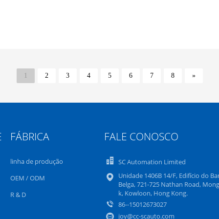
1
2
3
4
5
6
7
8
»
E
FÁBRICA
FALE CONOSCO
linha de produção
SC Automation Limited
Unidade 1406B 14/F, Edifício do B
OEM / ODM
Belga, 721-725 Nathan Road, Mon
k, Kowloon, Hong Kong.
R & D
86--15012673027
joy@cc-scauto.com