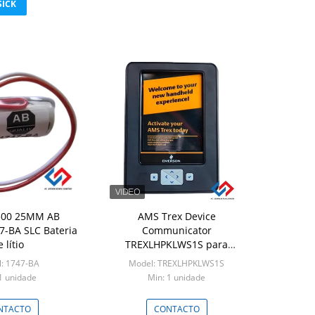
SICK
500 25MM AB
AMS Trex Device
7-BA SLC Bateria
Communicator
 lítio
TREXLHPKLWS1S para
Windows Embedded
: 1747-BA
Model: TREXLHPKLWS1S
Compact 2013 Dois plugues
1 unidade
Min: 1 unidade
de Jack Banana
NTACTO
CONTACTO