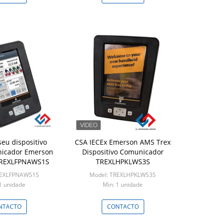
seu dispositivo
CSA IECEx Emerson AMS Trex
icador Emerson
Dispositivo Comunicador
TREXLFPNAWS1S
TREXLHPKLWS3S
REXLFPNAWS1S
Model: TREXLHPKLWS3S
1 unidade
Min: 1 unidade
NTACTO
CONTACTO