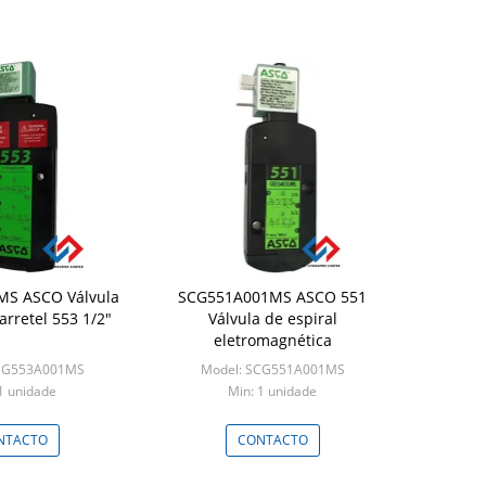
S ASCO Válvula
SCG551A001MS ASCO 551
arretel 553 1/2"
Válvula de espiral
eletromagnética
SCG553A001MS
Model: SCG551A001MS
1 unidade
Min: 1 unidade
NTACTO
CONTACTO