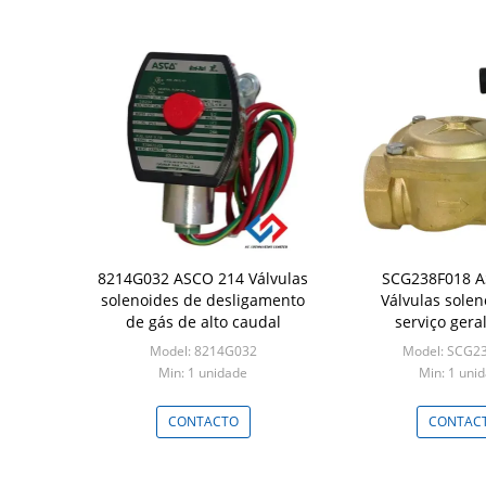
8214G032 ASCO 214 Válvulas
SCG238F018 A
solenoides de desligamento
Válvulas solen
de gás de alto caudal
serviço geral
Model: 8214G032
Model: SCG2
Min: 1 unidade
Min: 1 uni
CONTACTO
CONTAC