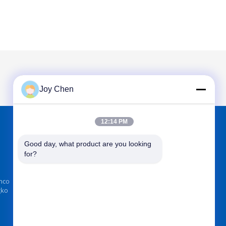
Joy Chen
12:14 PM
ENCONTRAR-NOS NO
Good day, what product are you looking 
for?
anco
gko
Envie