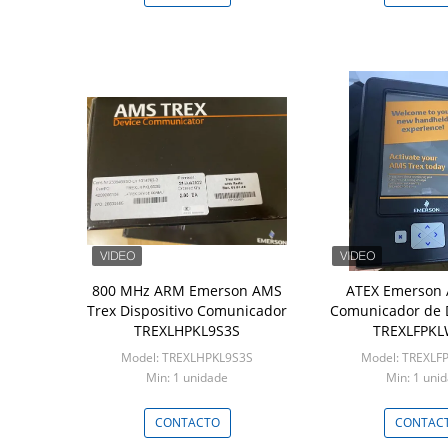
800 MHz ARM Emerson AMS
ATEX Emerson 
Trex Dispositivo Comunicador
Comunicador de D
TREXLHPKL9S3S
TREXLFPKL
Model: TREXLHPKL9S3S
Model: TREXLF
Min: 1 unidade
Min: 1 uni
CONTACTO
CONTAC