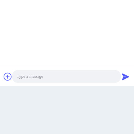
Get Best Price
Get Best Price
Rosemount 2110 Emerson
Atualize o seu dispositivo com o
Rosemount Transmissor Switch de
comunicador Emerson AMS Trex
Get a Quote
nível 2110 211001L1NAQ4
TREXLFPNAWS1S
Get Best Price
Get Best Price
Photo
contato
Video Call