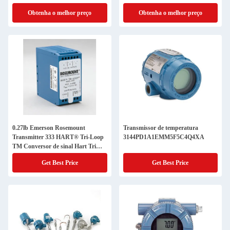
Obtenha o melhor preço
Obtenha o melhor preço
0.27lb Emerson Rosemount
Transmissor de temperatura
Transmitter 333 HART® Tri-Loop
3144PD1A1EMM5F5C4Q4XA
TM Conversor de sinal Hart Tri
Loop 333u
Get Best Price
Get Best Price