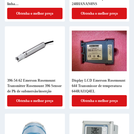
linha
248HANAN0NS
3051TG5A2B21AB4M5K5HR5
Obtenha o melhor preço
Obtenha o melhor preço
396-54-62 Emerson Rosemount
Display LCD Emerson Rosemount
Transmitter Rosemount 396 Sensor
644 Transmissor de temperatura
de Ph de submersão/inserção
644RAI1Q4EL
Obtenha o melhor preço
Obtenha o melhor preço