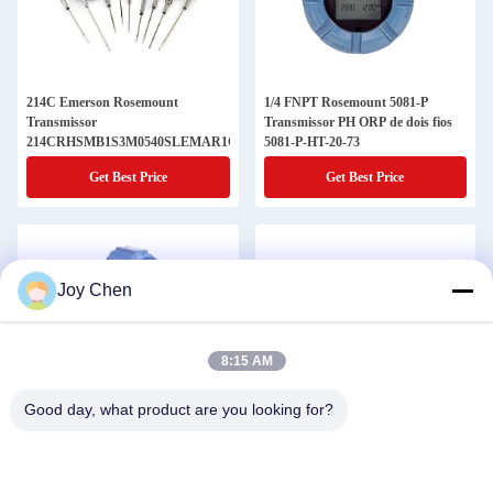
214C Emerson Rosemount
1/4 FNPT Rosemount 5081-P
Transmissor
Transmissor PH ORP de dois fios
214CRHSMB1S3M0540SLEMAR1C2B1UAE080XAXW
5081-P-HT-20-73
Get Best Price
Get Best Price
Joy Chen
8:15 AM
Good day, what product are you looking for?
8800D Série Emerson Rosemount
3/4 MNPT Emerson Rosemount
Transmissor Vórtice Medidor de
Sensor de Conductividade Toroidal
Fluxo 8800DF020SA1N1D1M5
228-04-21-54-61