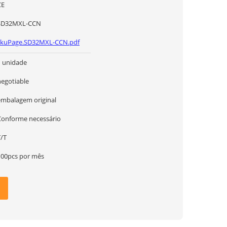
CE
SD32MXL-CCN
skuPage.SD32MXL-CCN.pdf
1 unidade
negotiable
embalagem original
Conforme necessário
T/T
100pcs por mês