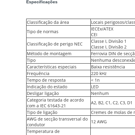
Especificações
Classificação da área
Locais perigosos/class
IECEx/ATEX
Tipo de normas
CEI
Classe I, Divisão 1
Classificação de perigo NEC
Classe I, Divisão 2
Método de montagem
Ferrovia DIN de secçã
Tipo
Nenhuma desconexão 
Características especiais
Baixa resistência
Frequência
220 kHz
Tempo de resposta
< 1n
Indicação do estado
LED
Desligar ligação
Nenhum
Categoria testada de acordo
A2, B2, C1, C2, C3, D1
com a IEC 61643-21
Tipo de ligação
Cremes de molas de 
AWG de secção transversal do
12 AWG
condutor
Temperatura de