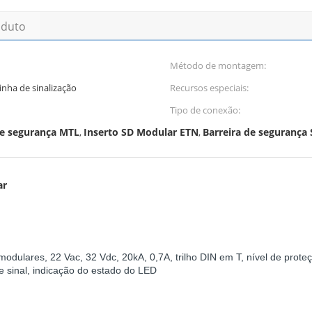
oduto
Método de montagem:
nha de sinalização
Recursos especiais:
Tipo de conexão:
de segurança MTL
Inserto SD Modular ETN
Barreira de seguranç
,
,
ar
ulares, 22 Vac, 32 Vdc, 20kA, 0,7A, trilho DIN em T, nível de proteç
 sinal, indicação do estado do LED