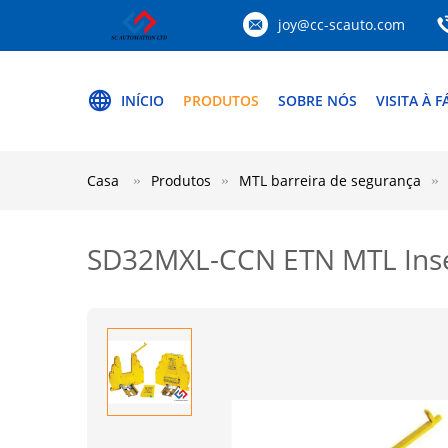
joy@cc-scauto.com
INÍCIO
PRODUTOS
SOBRE NÓS
VISITA À F
Casa
Produtos
MTL barreira de segurança
SD32MXL-CCN ETN MTL Inse