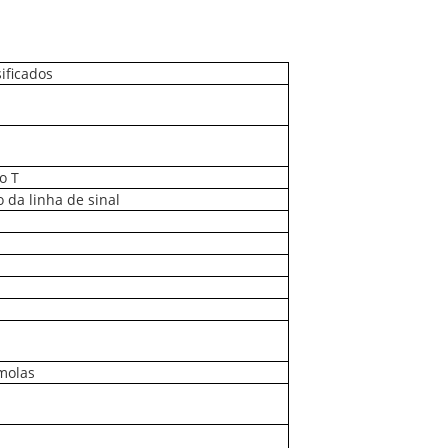
ificados
o T
da linha de sinal
molas