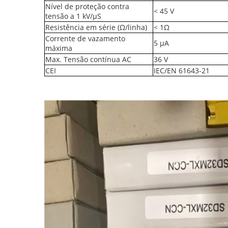
Nível de proteção contra
< 45 V
tensão a 1 kV/μS
Resistência em série (Ω/linha)
< 1Ω
Corrente de vazamento
5 μA
máxima
Max. Tensão contínua AC
36 V
CEI
IEC/EN 61643-21