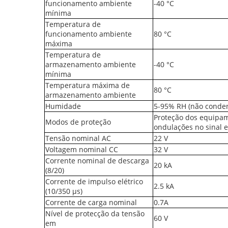
funcionamento ambiente
-40 °C
mínima
Temperatura de
funcionamento ambiente
80 °C
máxima
Temperatura de
armazenamento ambiente
-40 °C
mínima
Temperatura máxima de
80 °C
armazenamento ambiente
Humidade
5-95% RH (não conde
Proteção dos equipam
Modos de proteção
ondulações no sinal 
Tensão nominal AC
22 V
Voltagem nominal CC
32 V
Corrente nominal de descarga
20 kA
(8/20)
Corrente de impulso elétrico
2.5 kA
(10/350 μs)
Corrente de carga nominal
0.7A
Nível de protecção da tensão
60 V
em