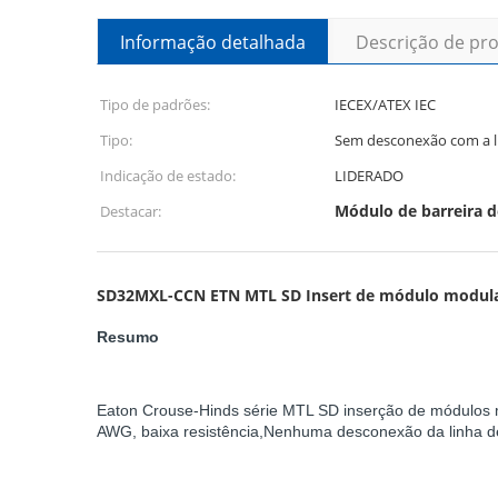
Informação detalhada
Descrição de pr
Tipo de padrões:
IECEX/ATEX IEC
Tipo:
Sem desconexão com a li
Indicação de estado:
LIDERADO
Módulo de barreira 
Destacar:
SD32MXL-CCN ETN MTL SD Insert de módulo modul
Resumo
Eaton Crouse-Hinds série MTL SD inserção de módulos mod
AWG, baixa resistência,Nenhuma desconexão da linha de