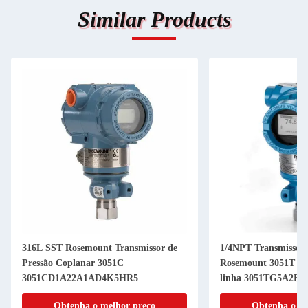
Similar Products
316L SST Rosemount Transmissor de
1/4NPT Transmissor
Pressão Coplanar 3051C
Rosemount 3051T Tr
3051CD1A22A1AD4K5HR5
linha 3051TG5A2B
Obtenha o melhor preço
Obtenha o me