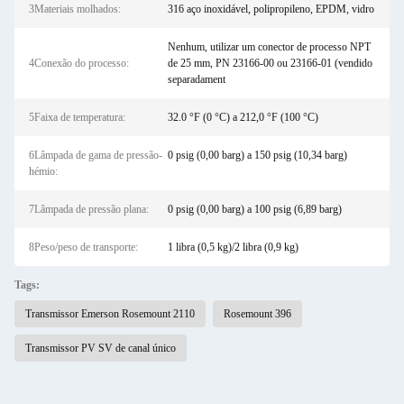
3Materiais molhados:
316 aço inoxidável, polipropileno, EPDM, vidro
Nenhum, utilizar um conector de processo NPT
4Conexão do processo:
de 25 mm, PN 23166-00 ou 23166-01 (vendido
separadament
5Faixa de temperatura:
32.0 °F (0 °C) a 212,0 °F (100 °C)
6Lâmpada de gama de pressão-
0 psig (0,00 barg) a 150 psig (10,34 barg)
hémio:
7Lâmpada de pressão plana:
0 psig (0,00 barg) a 100 psig (6,89 barg)
8Peso/peso de transporte:
1 libra (0,5 kg)/2 libra (0,9 kg)
Tags:
Transmissor Emerson Rosemount 2110
Rosemount 396
Transmissor PV SV de canal único