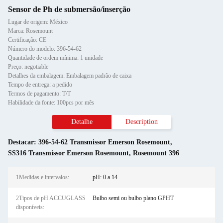
Sensor de Ph de submersão/inserção
Lugar de origem: México
Marca: Rosemount
Certificação: CE
Número do modelo: 396-54-62
Quantidade de ordem mínima: 1 unidade
Preço: negotiable
Detalhes da embalagem: Embalagem padrão de caixa
Tempo de entrega: a pedido
Termos de pagamento: T/T
Habilidade da fonte: 100pcs por mês
Detalhe
Description
Destacar:
396-54-62 Transmissor Emerson Rosemount
,
SS316 Transmissor Emerson Rosemount
,
Rosemount 396
1Medidas e intervalos:
pH: 0 a 14
2Tipos de pH ACCUGLASS
Bulbo semi ou bulbo plano GPHT
disponíveis: