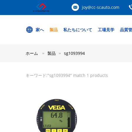
joy@cc-scauto.com
家へ
製品
私たちについて
工場見学
品質
ホーム
製品
sg1093994
キーワード:"
sg1093994
" match 1 products