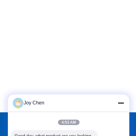
Joy Chen
4:53 AM
で私たちをみつけて
Good day, what product are you looking 