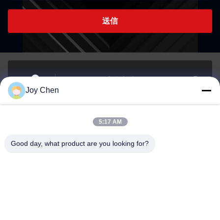
送信
1406B 14/F,ベルギー銀行ビル,Nathan Road 721-725号,
Joy Chen
モンコク,コウルーン,香港
アドレス
5:17 AM
joy@cc-scauto.com
Good day, what product are you looking for?
メール
0086-15012673027
Phone