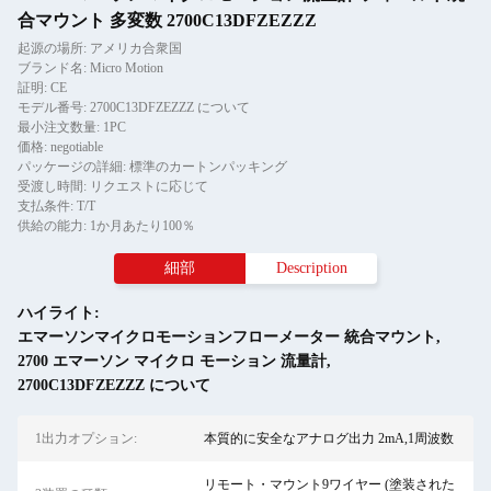
合マウント 多変数 2700C13DFZEZZZ
起源の場所: アメリカ合衆国
ブランド名: Micro Motion
証明: CE
モデル番号: 2700C13DFZEZZZ について
最小注文数量: 1PC
価格: negotiable
パッケージの詳細: 標準のカートンパッキング
受渡し時間: リクエストに応じて
支払条件: T/T
供給の能力: 1か月あたり100％
細部
Description
ハイライト:
エマーソンマイクロモーションフローメーター 統合マウント
,
2700 エマーソン マイクロ モーション 流量計
,
2700C13DFZEZZZ について
1出力オプション:
本質的に安全なアナログ出力 2mA,1周波数
リモート・マウント9ワイヤー (塗装された