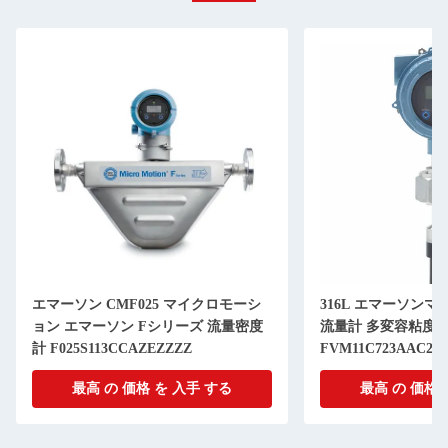
エマーソン CMF025 マイクロモーシ
316L エマーソン
ョン エマーソン Fシリーズ 流量密度
流量計 多変容粘度
計 F025S113CCAZEZZZZ
FVM11C723AAC2V
最高 の 価格 を 入手 する
最高 の 価格 