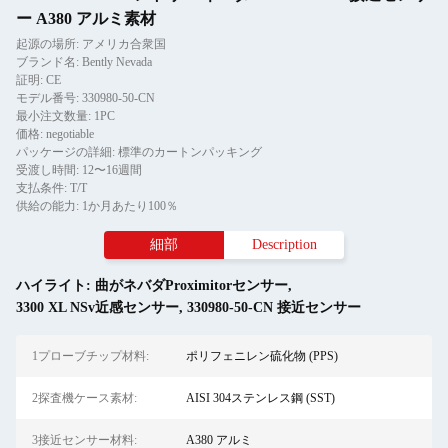
ー A380 アルミ素材
起源の場所: アメリカ合衆国
ブランド名: Bently Nevada
証明: CE
モデル番号: 330980-50-CN
最小注文数量: 1PC
価格: negotiable
パッケージの詳細: 標準のカートンパッキング
受渡し時間: 12〜16週間
支払条件: T/T
供給の能力: 1か月あたり100％
細部
Description
ハイライト:
曲がネバダProximitorセンサー
,
3300 XL NSv近感センサー
,
330980-50-CN 接近センサー
1プローブチップ材料:
ポリフェニレン硫化物 (PPS)
2探査機ケース素材:
AISI 304ステンレス鋼 (SST)
3接近センサー材料:
A380 アルミ