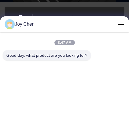
1406B 14/F,ベルギー銀行ビル,Nathan Road 721-725号,
Joy Chen
モンコク,コウルーン,香港
アドレス
8:47 AM
joy@cc-scauto.com
Good day, what product are you looking for?
メール
0086-15012673027
Phone
SC Automation Limited