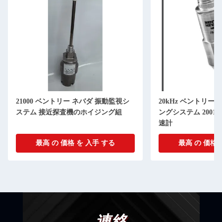
21000 ベントリー ネバダ 振動監視シ
20kHz ベントリ
ステム 接近探査機のホイジング組
ングシステム 200150 2
速計
最高 の 価格 を 入手 する
最高 の 価格 
連絡